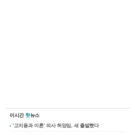
이시간
핫
뉴스
'고지용과 이혼' 의사 허양임, 새 출발했다