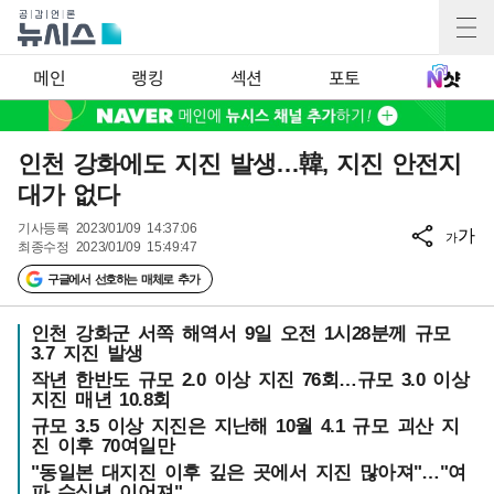
메인
랭킹
섹션
포토
인천 강화에도 지진 발생…韓, 지진 안전지
대가 없다
기사등록
2023/01/09 14:37:06
가
가
최종수정
2023/01/09 15:49:47
구글에서 선호하는 매체로 추가
인천 강화군 서쪽 해역서 9일 오전 1시28분께 규모
3.7 지진 발생
작년 한반도 규모 2.0 이상 지진 76회…규모 3.0 이상
지진 매년 10.8회
규모 3.5 이상 지진은 지난해 10월 4.1 규모 괴산 지
진 이후 70여일만
"동일본 대지진 이후 깊은 곳에서 지진 많아져"…"여
파 수십년 이어져"