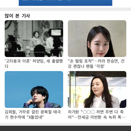
많이 본 기사
'고지용과 이혼' 허양임, 새 출발했
"손 떨림 포착"…카라 한승연, 건
다
강 괜찮나 팬들 '걱정'
김희철, 거꾸로 걸린 광복절 태극
차가원 "○○○ 까면 주변 다 죽
기 현수막에 "X돌았네"
어"…전세금 미반환 속 녹취 폭로
파장