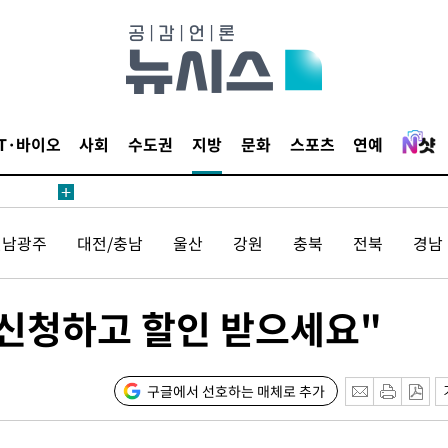
날씨]
요 선제 대
단
무'
IT·바이오
사회
수도권
지방
문화
스포츠
연예
 마쳐
전남광주
대전/충남
울산
강원
충북
전북
경남
부장 기소
"
협회
 신청하고 할인 받으세요"
 교수…이
 절차 개시
25.3%↑
구글에서 선호하는 매체로 추가