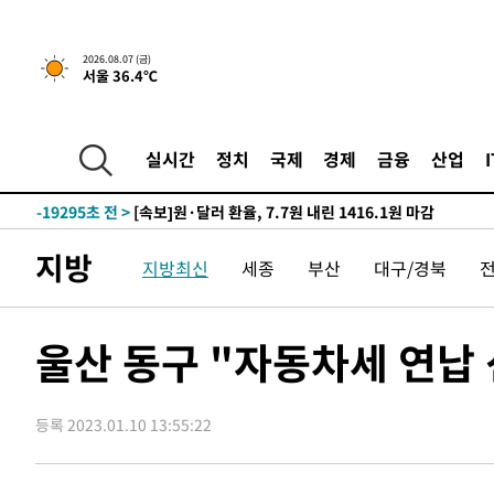
갈 수도
-25213초 전 >
낮 최고 37도 찜통더위…곳곳 소나기·강원 많은 비[내일
-23519초 전 >
SK하이닉스, 용인·청주 팹에 54조 투자…"AI 메모리 수
2026.08.07 (금)
서울 36.4℃
응"
-20375초 전 >
여자배구 이재영·이다영 자매, 아제르바이잔 투란VC 입
-19628초 전 >
외국인 심판 성 접대 7경기 들여다보니…한국 축구 '5승 2
-19362초 전 >
[속보]코스닥, 2.86포인트(0.36%) 내린 798.81마감
실시간
정치
국제
경제
금융
산업
-19315초 전 >
[속보]코스피, 6200선 약보합…0.60% 내린 6258.77에
-19295초 전 >
[속보]원·달러 환율, 7.7원 내린 1416.1원 마감
-19184초 전 >
[속보] 노원서 40.1도 관측…서울, 2018년 이후 첫 40도
지방
지방최신
세종
부산
대구/경북
-16274초 전 >
[속보]종합특검, '계엄 수용공간 확보' 신용해 前교정본
-15147초 전 >
외신들도 주목한 韓축구 파문…"국민적 공분에 수사 재개
-15118초 전 >
11시간 압수수색에 성접대 파문까지…'쑥대밭' 된 축구
울산 동구 "자동차세 연납
-14140초 전 >
[속보]규제합리화위원회 부위원장에 김태유 서울대 공대
병태 후임
-10498초 전 >
[속보]국힘 윤리위, '돌려차기 발언' 진종오·서범수 징계
등록 2023.01.10 13:55:22
-5823초 전 >
[속보] 7월 중국 수출 23.9%↑ 수입 27.5%↑…무역총액 
-2983초 전 >
[속보]'채상병 순직 책임' 임성근, 항소심도 징역 3년
-2849초 전 >
[속보]종합특검, '관저이전 봐주기 감사' 유병호 구속기소