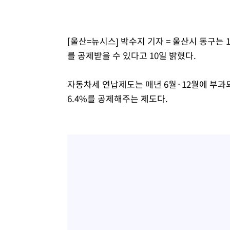
병태 후임
-10518초 전 >
[속보]국힘 윤리위, '돌려차기 발언' 진종오·서범수 징계
-5843초 전 >
[속보] 7월 중국 수출 23.9%↑ 수입 27.5%↑…무역총액 
[울산=뉴시스] 박수지 기자 = 울산시 동구는 
-3003초 전 >
[속보]'채상병 순직 책임' 임성근, 항소심도 징역 3년
를 공제받을 수 있다고 10일 밝혔다.
-2869초 전 >
[속보]종합특검, '관저이전 봐주기 감사' 유병호 구속기소
8분 전 >
민주 콩고 에볼라환자 4천명 돌파, 4053명 발생 1850명 사망
자동차세 연납제도는 매년 6월·12월에 부과
6.4%를 공제해주는 제도다.