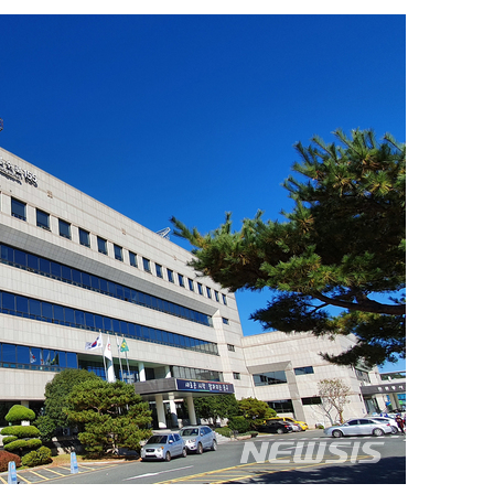
 하향
별재난지역
…희망지 못
날씨]
요 선제 대
단
무'
 마쳐
부장 기소
"
협회
 교수…이