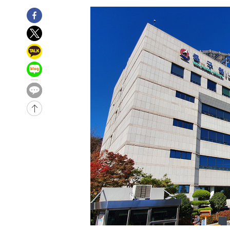
9분 전 >
민주 콩고 에볼라환자 4천명 돌파, 4053명 발생 1850명 사망
-27335초 전 >
"낮 기온 소폭 하락"…수도권 폭염중대경보, 폭염경보로
-27299초 전 >
[속보]이 대통령, '호우피해' 안동·의성 관할 4개 면 특
선포
-27262초 전 >
[단독]중수청 지원 검사들, 정원 초과 시 낮은 계급 임용
갈 수도
-25233초 전 >
낮 최고 37도 찜통더위…곳곳 소나기·강원 많은 비[내일
-23539초 전 >
SK하이닉스, 용인·청주 팹에 54조 투자…"AI 메모리 수
응"
-20395초 전 >
여자배구 이재영·이다영 자매, 아제르바이잔 투란VC 입
-19648초 전 >
외국인 심판 성 접대 7경기 들여다보니…한국 축구 '5승 2
-19382초 전 >
[속보]코스닥, 2.86포인트(0.36%) 내린 798.81마감
-19335초 전 >
[속보]코스피, 6200선 약보합…0.60% 내린 6258.77에
-19315초 전 >
[속보]원·달러 환율, 7.7원 내린 1416.1원 마감
-19204초 전 >
[속보] 노원서 40.1도 관측…서울, 2018년 이후 첫 40도
-16294초 전 >
[속보]종합특검, '계엄 수용공간 확보' 신용해 前교정본
-15167초 전 >
외신들도 주목한 韓축구 파문…"국민적 공분에 수사 재개
-15138초 전 >
11시간 압수수색에 성접대 파문까지…'쑥대밭' 된 축구
-14160초 전 >
[속보]규제합리화위원회 부위원장에 김태유 서울대 공대