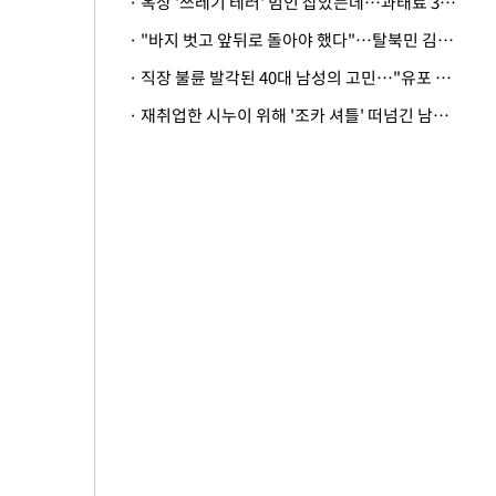
· 옥상 '쓰레기 테러' 범인 잡았는데…과태료 3만원 처분에 숙박업주 허탈
· "바지 벗고 앞뒤로 돌아야 했다"…탈북민 김서아, 기쁨조 검사 수치심 회상
· 직장 불륜 발각된 40대 남성의 고민…"유포 동료 명예훼손·협박죄 고소 가능할까"
· 재취업한 시누이 위해 '조카 셔틀' 떠넘긴 남편…아내 "난 못한다"