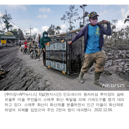
[루마장=AP/뉴시스] 6일(현지시간) 인도네시아 동자바섬 루마장의 숨베
르울루 마을 주민들이 스메루 화산 폭발을 피해 가재도구를 챙겨 대피
하고 있다. 스메루 화산이 화산재를 분출하면서 인근 마을이 화산재로
뒤덮여 피해를 입었으며 주민 2천여 명이 대피했다. 2022.12.06.