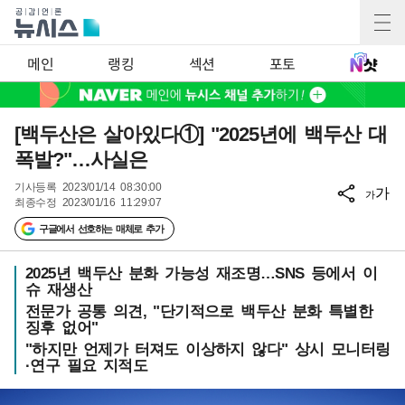
메인
랭킹
섹션
포토
[백두산은 살아있다①] "2025년에 백두산 대
폭발?"…사실은
기사등록
2023/01/14 08:30:00
가
가
최종수정
2023/01/16 11:29:07
구글에서 선호하는 매체로 추가
2025년 백두산 분화 가능성 재조명…SNS 등에서 이
슈 재생산
전문가 공통 의견, "단기적으로 백두산 분화 특별한
징후 없어"
"하지만 언제가 터져도 이상하지 않다" 상시 모니터링
·연구 필요 지적도