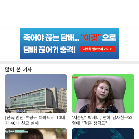
많이 본 기사
[단독]인천 부평구 아파트서 10대
'서준맘' 박세미, 연하 남자친구와
가 40대 친모 살해
열애 "결혼 생각도"