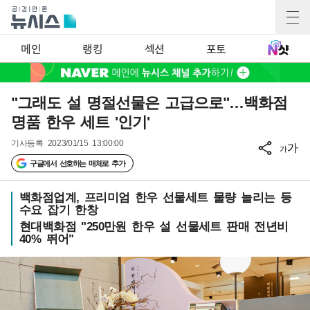
메인
랭킹
섹션
포토
"그래도 설 명절선물은 고급으로"…백화점
명품 한우 세트 '인기'
기사등록
2023/01/15 13:00:00
가
가
구글에서 선호하는 매체로 추가
백화점업계, 프리미엄 한우 선물세트 물량 늘리는 등
수요 잡기 한창
현대백화점 "250만원 한우 설 선물세트 판매 전년비
40% 뛰어"