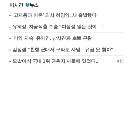
이시간
핫
뉴스
'고지용과 이혼' 의사 허양임, 새 출발했다
유혜정, 자궁적출 수술 "여성성 잃는 것이…"
'마약 자숙' 유아인, 남사친과 뽀뽀 근황
김정렬 "친형 군대서 구타로 사망…유골 못 찾아"