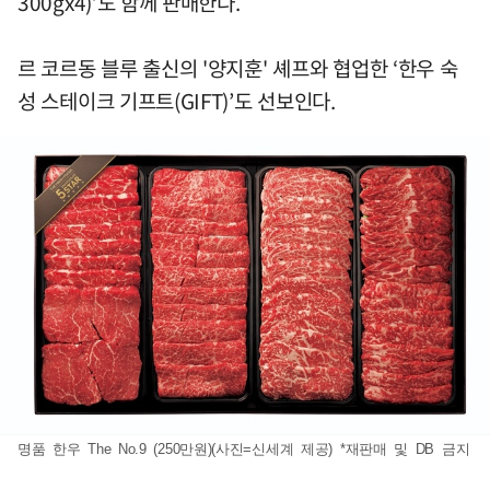
300gx4)’도 함께 판매한다.
르 코르동 블루 출신의 '양지훈' 셰프와 협업한 ‘한우 숙
성 스테이크 기프트(GIFT)’도 선보인다.
명품 한우 The No.9 (250만원)(사진=신세계 제공) *재판매 및 DB 금지