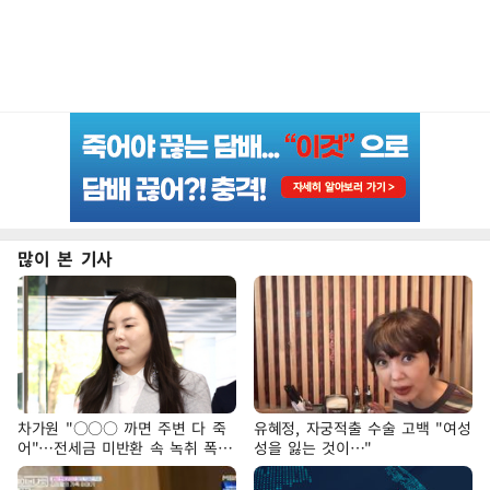
많이 본 기사
차가원 "○○○ 까면 주변 다 죽
유혜정, 자궁적출 수술 고백 "여성
어"…전세금 미반환 속 녹취 폭로
성을 잃는 것이…"
파장