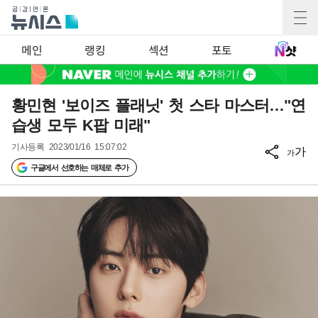
메인
랭킹
섹션
포토
황민현 '보이즈 플래닛' 첫 스타 마스터…"연
습생 모두 K팝 미래"
기사등록
2023/01/16 15:07:02
가
가
구글에서 선호하는 매체로 추가