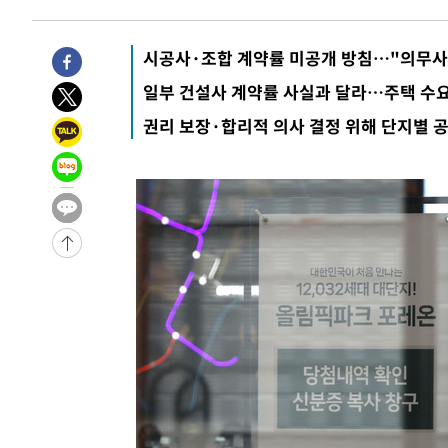
47초 전 >
손흥민, 5경기 연속골 실패…LAFC는 승부차기 끝 과달라하라
2시간 전 >
내일까지 39도 '펄펄'…기상청 "태풍 지나며 폭염 잠시 꺾인
시공사·조합 계약률 미공개 방침…"의무사
-31099초 전 >
'월드컵 탈락 후폭풍' 축구협회…11시간 걸린 초유의 압
일부 건설사 계약률 사실과 달라…주택 수
합)
-30535초 전 >
[속보] 뉴욕증시, 혼조 출발…나스닥 0.3%↓, 다우 0.1
권리 보장·합리적 의사 결정 위해 단지별 
-29328초 전 >
축구협회, 15년 전 심판 성 접대 파문에 "현재는 내부 지
-28013초 전 >
경찰, '홍명보는 2순위' 결론냈던 스포츠윤리센터도 압
-13609초 전 >
[속보]합참 "北 발사체는 단거리탄도미사일…감시·경계
화"
-13357초 전 >
日방위성, 北이 동해로 쏜 발사체는 탄도미사일 가능성
-11787초 전 >
[속보] SKT, 에이닷 서비스 장애 발생…"원인 파악 중"
-11193초 전 >
[속보]합참 "북, 동해상으로 미상 발사체 발사"
-10589초 전 >
'낮 최고 39도' 불볕더위…한밤 열대야도 계속[내일날씨]
-10548초 전 >
[속보]7~9일 프로야구 3연전도 폭염 취소…11일 재개
-10210초 전 >
"韓 외환시장 개입 관측 배경엔 美의 대한국 무역적자 있
-10037초 전 >
'월드컵 탈락 후폭풍' 축구협회…초유의 압수수색에 '충격
-9877초 전 >
서울 낮 37.9도, 올여름 최고치 경신…영등포 순간 '40도'
-9439초 전 >
[속보]종합특검, 대검 추가 압수수색…내란 중요임무종사 