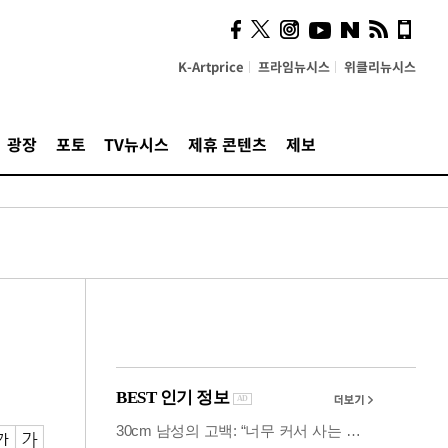
의견, 국토부·LH에 충실히
전달할 것"
K-Artprice
프라임뉴시스
위클리뉴시스
광장
포토
TV뉴시스
제휴 콘텐츠
제보