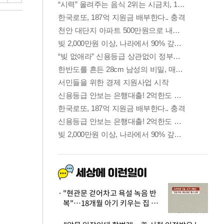
"현관문 걷어차고 욕설 녹음 반
복"…18개월 아기 키우는 집 뒤
흔든 '앞집의 비극'