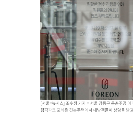
-5534초 전 >
[속보]코스닥, 800p 회복…0.26% 오른 801.67 마감
-5464초 전 >
[속보]코스피, 301.88포인트(4.58%) 내린 6296.38 마감
-5329초 전 >
[속보]원·달러 환율, 0.7원 내린 1423.8원 마감
-2928초 전 >
"여기 떨어졌다"…다누리, 스페이스X 로켓 달 충돌 흔적 
27초 전 >
손흥민, 5경기 연속골 실패…LAFC는 승부차기 끝 과달라하라
2시간 전 >
내일까지 39도 '펄펄'…기상청 "태풍 지나며 폭염 잠시 꺾인
[서울=뉴시스] 조수정 기자 = 서울 강동구 둔촌주공 
림픽파크 포레온 견본주택에서 내방객들이 상담을 받고 있다.