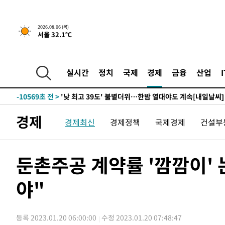
-29308초 전 >
축구협회, 15년 전 심판 성 접대 파문에 "현재는 내부 지
-27993초 전 >
경찰, '홍명보는 2순위' 결론냈던 스포츠윤리센터도 압
2026.08.06 (목)
서울 32.1℃
-13589초 전 >
[속보]합참 "北 발사체는 단거리탄도미사일…감시·경계
화"
-13337초 전 >
日방위성, 北이 동해로 쏜 발사체는 탄도미사일 가능성
-11767초 전 >
[속보] SKT, 에이닷 서비스 장애 발생…"원인 파악 중"
실시간
정치
국제
경제
금융
산업
-11173초 전 >
[속보]합참 "북, 동해상으로 미상 발사체 발사"
-10569초 전 >
'낮 최고 39도' 불볕더위…한밤 열대야도 계속[내일날씨]
-10528초 전 >
[속보]7~9일 프로야구 3연전도 폭염 취소…11일 재개
경제
경제최신
경제정책
국제경제
건설부
-10190초 전 >
"韓 외환시장 개입 관측 배경엔 美의 대한국 무역적자 있
-10017초 전 >
'월드컵 탈락 후폭풍' 축구협회…초유의 압수수색에 '충격
-9857초 전 >
서울 낮 37.9도, 올여름 최고치 경신…영등포 순간 '40도'
둔촌주공 계약률 '깜깜이'
-9419초 전 >
[속보]종합특검, 대검 추가 압수수색…내란 중요임무종사 
야"
-5514초 전 >
[속보]코스닥, 800p 회복…0.26% 오른 801.67 마감
-5444초 전 >
[속보]코스피, 301.88포인트(4.58%) 내린 6296.38 마감
-5309초 전 >
[속보]원·달러 환율, 0.7원 내린 1423.8원 마감
등록 2023.01.20 06:00:00
수정 2023.01.20 07:48:47
-2908초 전 >
"여기 떨어졌다"…다누리, 스페이스X 로켓 달 충돌 흔적 