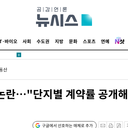
침 준수"
수수색
태세 강
IT·바이오
사회
수도권
지방
문화
스포츠
연예
동산
어"
·당황'
 논란…"단지별 계약률 공개해
혐의
구글에서 선호하는 매체로 추가
포착