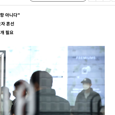
 격파
다"
항 아니다"
수수색(종
요자 혼선
4%↑
공개 필요
침 준수"
수수색
태세 강
어"
·당황'
혐의