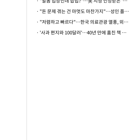
· "알몸 입장인데 합법?"…美 시청 인정받은 '누드' 레스토랑 화제
· "돈 문제 겪는 건 마멋도 마찬가지"…성인 플랫폼에 등장한 뜻밖의 스타
· "저렴하고 빠르다"…한국 의료관광 열풍, 외신도 주목
· '사과 편지와 100달러'…40년 만에 훔친 책 돌려준 美 절도범