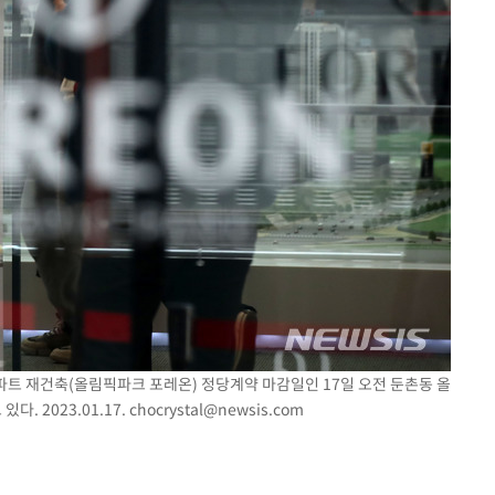
포착
 격파
다"
아파트 재건축(올림픽파크 포레온) 정당계약 마감일인 17일 오전 둔촌동 올
 2023.01.17.
chocrystal@newsis.com