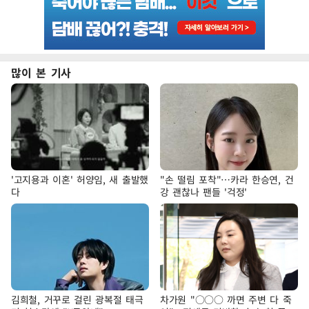
많이 본 기사
'고지용과 이혼' 허양임, 새 출발했
"손 떨림 포착"…카라 한승연, 건
다
강 괜찮나 팬들 '걱정'
김희철, 거꾸로 걸린 광복절 태극
차가원 "○○○ 까면 주변 다 죽