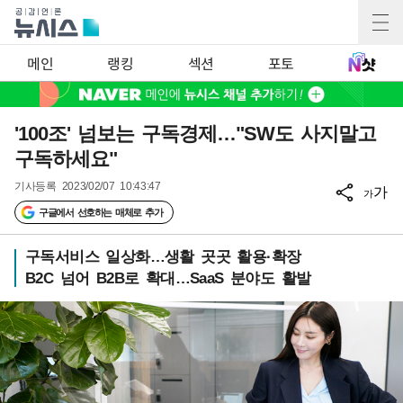
메인
랭킹
섹션
포토
'100조' 넘보는 구독경제…"SW도 사지말고
구독하세요"
기사등록
2023/02/07 10:43:47
가
가
구글에서 선호하는 매체로 추가
구독서비스 일상화…생활 곳곳 활용·확장
B2C 넘어 B2B로 확대…SaaS 분야도 활발