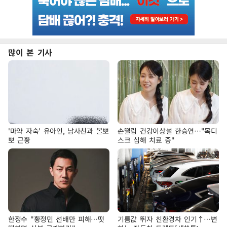
많이 본 기사
'마약 자숙' 유아인, 남사친과 볼뽀
손떨림 건강이상설 한승연…"목디
뽀 근황
스크 심해 치료 중"
한정수 "황정민 선배만 피해…떳
기름값 뛰자 친환경차 인기↑…변