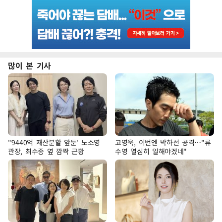
많이 본 기사
''9440억 재산분할 앞둔' 노소영
고영욱, 이번엔 박하선 공격…"류
관장, 최수종 옆 깜짝 근황
수영 열심히 일해야겠네"