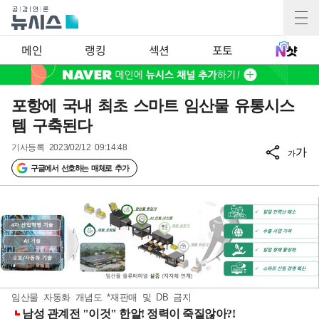
메인
랭킹
섹션
포토
포항에 국내 최초 스마트 임산물 유통시스
템 구축된다
기사등록
2023/02/12 09:14:48
가
가
구글에서 선호하는 매체로 추가
임산물 자동화 개념도 *재판매 및 DB 금지