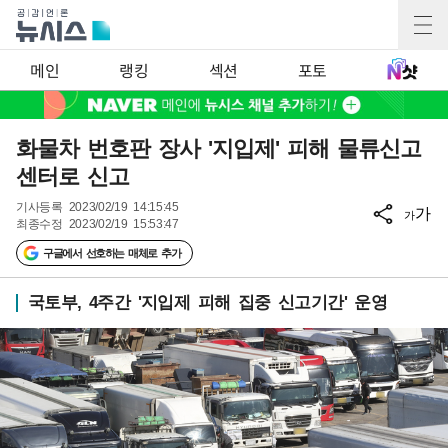
메인
랭킹
섹션
포토
화물차 번호판 장사 '지입제' 피해 물류신고
센터로 신고
기사등록
2023/02/19 14:15:45
가
가
최종수정
2023/02/19 15:53:47
구글에서 선호하는 매체로 추가
국토부, 4주간 '지입제 피해 집중 신고기간' 운영