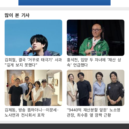
많이 본 기사
김희철, 결국 '거꾸로 태극기' 사과
홍석천, 입양 두 자녀에 '재산 상
"깊게 보지 못했다"
속' 언급했다
김제동, 방송 뜸하더니…이문세·
''9440억 재산분할 앞둔' 노소영
노사연과 전시회서 포착
관장, 최수종 옆 깜짝 근황