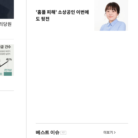
'홈플 피해' 소상공인 이번에
도 뒷전
권리당원
무더위 잊는 도심형 여름 축제 '2026 서울 바캉스
용산어린이정원 앞
페스티벌'