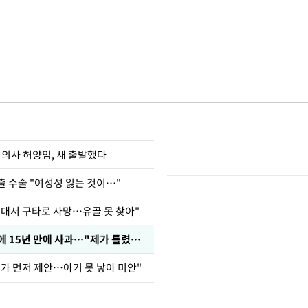
 의사 허양임, 새 출발했다
출 수술 "여성성 잃는 것이…"
군대서 구타로 사망…유골 못 찾아"
표창원, 남규리에 15년 만에 사과…"제가 틀렸습니다"
내가 먼저 제안…아기 못 낳아 미안"