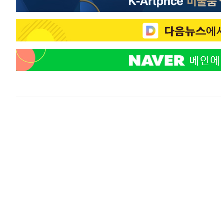
9분 전 >
강릉에 시간당 81.4㎜ 물폭탄…도로 잠기고 담벼락 붕괴
1시간 전 >
백운산서 80년근 천종산삼 9뿌리 발견…감정가 1.3억원
1시간 전 >
선재도서 해루질 나섰다 실종 60대, 닷새 만에 숨진 채 발견
2시간 전 >
남자 농구, 나고야 아시안게임서 '홈팀' 일본과 한일전
2시간 전 >
여수 오동도 해상서 모터보트 전복…1명 사망·1명 실종
3시간 전 >
극한폭염 한풀 꺾이지만…'낮 최고 35도' 무더위, 열대야 계
날씨]
4시간 전 >
축구협회 "압수수색·성접대 논란 사과…쇄신의 기회로 삼겠
5시간 전 >
[속보]'압수수색·성접대 논란' 축구협회 "실망과 걱정 안겨드
8시간 전 >
'최고 37도' 폭염 지속…강원동해안 최대 150㎜ 비
10시간 전 >
[속보]뉴욕증시 상승 마감…S&P 0.6% 나스닥 1.3%↑