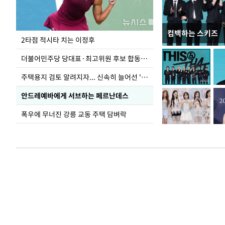
컴백하는 스키즈
이번주 국회에는 무
2타점 적시타 치는 이정후
더불어민주당 당대표·최고위원 후보 합동연설회
주택용지 검토 알려지자... 신속히 늘어선 '근조화환'
안드레예바에게 서브하는 페르난데스
폭우에 무너진 강릉 교동 주택 담벼락