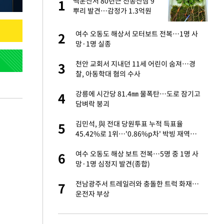
 출
백운산서 80년근 천종산삼 9
1
1
뿌리 발견…감정가 1.3억원
승연, 건강 괜찮나
여수 오동도 해상서 모터보트 전복…1명 사
2
2
망·1명 실종
절 태극기 현수막에
천안 교회서 지내던 11세 어린이 숨져…경
3
3
찰, 아동학대 혐의 수사
 다 죽어"…전세금
강릉에 시간당 81.4㎜ 물폭탄…도로 잠기고
4
4
담벼락 붕괴
근조화환, 왜?[뉴
김민석, 與 전대 당원투표 누적 득표율
5
5
45.42%로 1위…'0.86%p차' 박빙 재역전
(종합2보)
대 의혹'…2002
여수 오동도 해상 보트 전복…5명 중 1명 사
6
6
망·1명 심정지 발견(종합)
임서 '홈팀' 일본
전남광주서 트레일러와 충돌한 트럭 화재…
7
7
운전자 부상