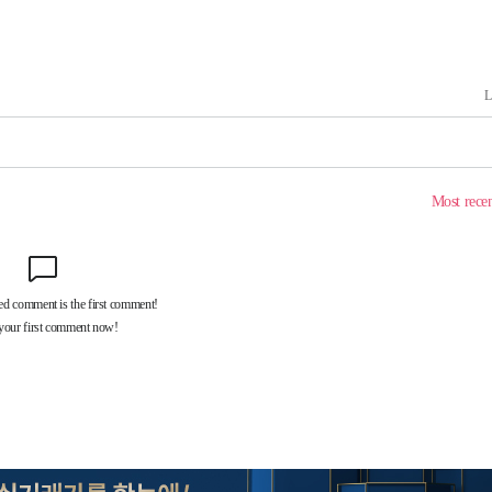
속[다음주
다"
려 죄송"
·서미화·
1위… 정
鄭
위해 뛸
승리
일날씨]
원해 아틀