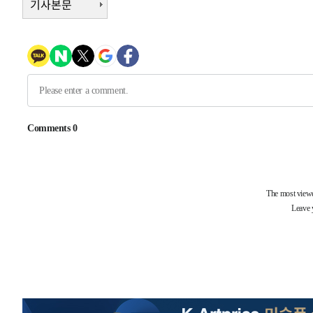
기사본문
2시간 전 >
여수 오동도 해상서 모터보트 전복…1명 사망·1명 실종
3시간 전 >
극한폭염 한풀 꺾이지만…'낮 최고 35도' 무더위, 열대야 계
날씨]
4시간 전 >
축구협회 "압수수색·성접대 논란 사과…쇄신의 기회로 삼겠
5시간 전 >
[속보]'압수수색·성접대 논란' 축구협회 "실망과 걱정 안겨드
8시간 전 >
'최고 37도' 폭염 지속…강원동해안 최대 150㎜ 비
10시간 전 >
[속보]뉴욕증시 상승 마감…S&P 0.6% 나스닥 1.3%↑
-23951초 전 >
이란 "호르무즈 재개방 합의 근접…美 배상 선행돼야"
-14998초 전 >
[속보]與최고위원 제주·인천 순회경선…박선원·최민희
한민수·김용 순
-14951초 전 >
[속보]김민석, 與 전대 당원투표 누적 득표율 45.42%로 
청래 44.56%
-14233초 전 >
[속보]與 대표 경선 제주·인천 당원투표…金 47.75%·
42.08%·宋 10.17%
-13767초 전 >
이강인 "아틀레티코 이적 기뻐…등번호 7번 의미보단 팀 
것"
-13702초 전 >
[속보]與 당대표 경선, 제주·인천 권리당원 투표 김민석 
-7476초 전 >
낮 최고 35도 '무더위'…동해안 시간당 30㎜ '강한 비'[내
-6746초 전 >
[속보]이강인 "감독님이 원하는 마음 느꼈고, 많은 트로피 
레티코 이적"
-6528초 전 >
수도권 40도 육박 '펄펄'…동해안 일부 지역엔 호의주의보
-5497초 전 >
온열질환 사망자 3명 늘어…누적 환자 3000명 돌파