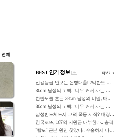
금융
시
다시 뛰는 코스닥…
'들
ETF 수익률 상위권
찍어
연예