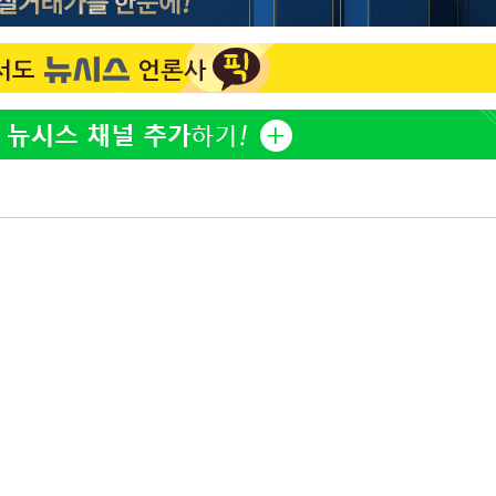
'고지용과 이혼' 허양임, 새
1
발했다
"손 떨림 포착"…카라 한
2
팬들 '걱정'
김희철, 거꾸로 걸린 광복
3
"X돌았네"
속[다음주
차가원 "○○○ 까면 주변
4
다"
미반환 속 녹취 폭로 파장
려 죄송"
용산어린이정원 앞 즐비한 
5
시스Pic]
외신 주목한 '축구협회 성접
6
한일월드컵까지 소환
남자 농구, 나고야 아시안게
7
과 한일전