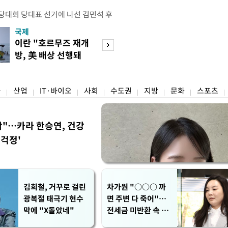
전당대회 당대표 선거에 나선 김민석 후
역 순회경선에서 '누적 1위'를 탈환했
국제
경제
 우세 지역으로 점쳐졌던 충청권과 부산
이란 "호르무즈 재개
세계식량가격 다
승 1패를 주고 받은 김 후보는 이날
방, 美 배상 선행돼
상승…곡물·설탕 
며 '2승 1패'로 앞서가게 됐다. 다
야"
썩'
율 차이가 '0.86%p'에 불과
융
산업
IT·바이오
사회
수도권
지방
문화
스포츠
착"…카라 한승연, 건강
'걱정'
김희철, 거꾸로 걸린
차가원 "○○○ 까
광복절 태극기 현수
면 주변 다 죽어"…
막에 "X돌았네"
전세금 미반환 속 녹
취 폭로 파장