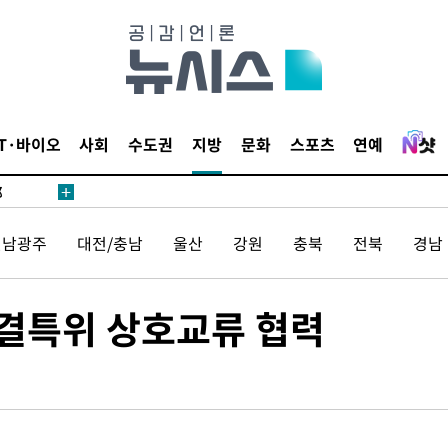
·서미화·
1위… 정
IT·바이오
사회
수도권
지방
문화
스포츠
연예
鄭
위해 뛸
승리
전남광주
대전/충남
울산
강원
충북
전북
경남
일날씨]
원해 아틀
결특위 상호교류 협력