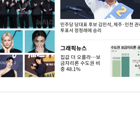
슨 일이? [뉴시스국회토pic]
민주당 당대표 후보 김민석, 제주·인천 
투표서 정청래에 승리
그래픽뉴스
집값 더 오를라…보
금자리론 수도권 비
중 48.1%