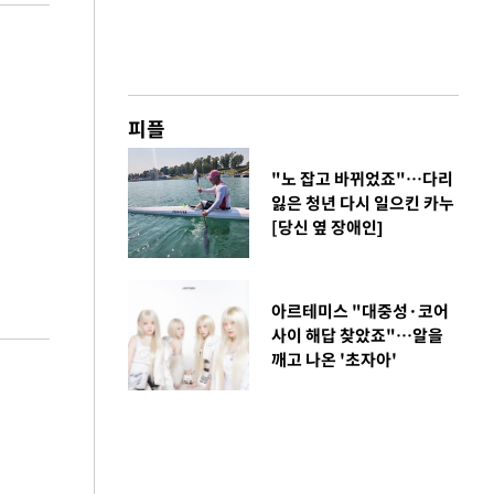
피플
"노 잡고 바뀌었죠"…다리
잃은 청년 다시 일으킨 카누
[당신 옆 장애인]
아르테미스 "대중성·코어
사이 해답 찾았죠"…알을
깨고 나온 '초자아'