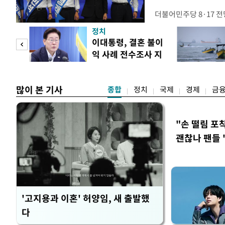
더불어민주당 8·17 
보가 8일 제주·인천 지
정치
다. 앞서 정청래 후보
희망
이대통령, 결혼 불이
·울산·경남 경선에서 1
각"
익 사례 전수조사 지
제주·인천 경선에서 이기
시
만 두 후보 간 누적 득표
많이 본 기사
종합
정치
국제
경제
금
"손 떨림 포
괜찮나 팬들 
'고지용과 이혼' 허양임, 새 출발했
다