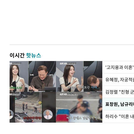
이시간
핫뉴스
'고지용과 이혼'
유혜정, 자궁적
김정렬 "친형 
하리수 "이혼 