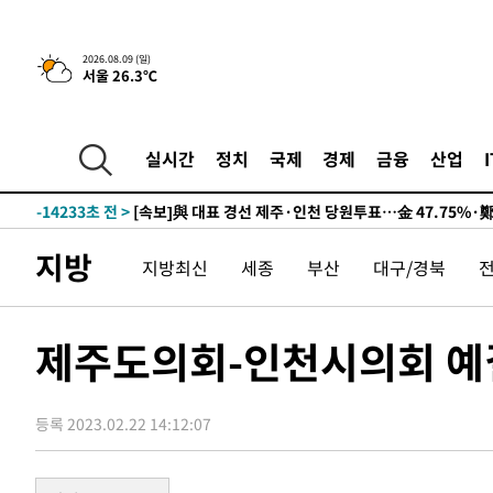
10시간 전 >
[속보]뉴욕증시 상승 마감…S&P 0.6% 나스닥 1.3%↑
2026.08.09 (일)
서울 26.3℃
-23951초 전 >
이란 "호르무즈 재개방 합의 근접…美 배상 선행돼야"
-14998초 전 >
[속보]與최고위원 제주·인천 순회경선…박선원·최민희
한민수·김용 순
-14951초 전 >
[속보]김민석, 與 전대 당원투표 누적 득표율 45.42%로 
실시간
정치
국제
경제
금융
산업
청래 44.56%
-14233초 전 >
[속보]與 대표 경선 제주·인천 당원투표…金 47.75%·
42.08%·宋 10.17%
-13767초 전 >
이강인 "아틀레티코 이적 기뻐…등번호 7번 의미보단 팀 
것"
-13702초 전 >
[속보]與 당대표 경선, 제주·인천 권리당원 투표 김민석 
지방
지방최신
세종
부산
대구/경북
-7476초 전 >
낮 최고 35도 '무더위'…동해안 시간당 30㎜ '강한 비'[내
-6746초 전 >
[속보]이강인 "감독님이 원하는 마음 느꼈고, 많은 트로피 
레티코 이적"
-6528초 전 >
수도권 40도 육박 '펄펄'…동해안 일부 지역엔 호의주의보
제주도의회-인천시의회 예
-5497초 전 >
온열질환 사망자 3명 늘어…누적 환자 3000명 돌파
9분 전 >
강릉에 시간당 81.4㎜ 물폭탄…도로 잠기고 담벼락 붕괴
등록 2023.02.22 14:12:07
1시간 전 >
백운산서 80년근 천종산삼 9뿌리 발견…감정가 1.3억원
1시간 전 >
선재도서 해루질 나섰다 실종 60대, 닷새 만에 숨진 채 발견
2시간 전 >
남자 농구, 나고야 아시안게임서 '홈팀' 일본과 한일전