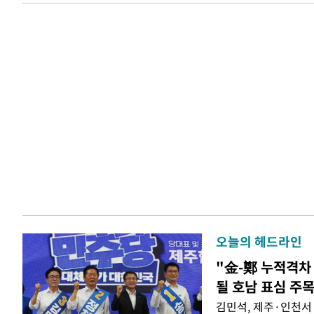
오늘의 헤드라인
"金-鄭 누적격차 
될 호남 표심 주
김민석, 제주·인천서 