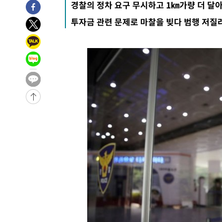
경찰의 정차 요구 무시하고 1㎞가량 더 달
-2999초 전 >
[속보]경찰, '홍명보 선임 논란' 대한축구협회·축구회관 
투자금 관련 문제로 마찰을 빚다 범행 저질
-29222초 전 >
[속보]합참 "北 발사체는 단거리탄도미사일…감시·경계
화"
-28970초 전 >
日방위성, 北이 동해로 쏜 발사체는 탄도미사일 가능성
-27400초 전 >
[속보] SKT, 에이닷 서비스 장애 발생…"원인 파악 중"
-26806초 전 >
[속보]합참 "북, 동해상으로 미상 발사체 발사"
-26202초 전 >
'낮 최고 39도' 불볕더위…한밤 열대야도 계속[내일날씨]
-26161초 전 >
[속보]7~9일 프로야구 3연전도 폭염 취소…11일 재개
-25823초 전 >
"韓 외환시장 개입 관측 배경엔 美의 대한국 무역적자 있
-25650초 전 >
'월드컵 탈락 후폭풍' 축구협회…초유의 압수수색에 '충격
-25490초 전 >
서울 낮 37.9도, 올여름 최고치 경신…영등포 순간 '40도
-25052초 전 >
[속보]종합특검, 대검 추가 압수수색…내란 중요임무종사
-21147초 전 >
[속보]코스닥, 800p 회복…0.26% 오른 801.67 마감
-21077초 전 >
[속보]코스피, 301.88포인트(4.58%) 내린 6296.38 마
-20942초 전 >
[속보]원·달러 환율, 0.7원 내린 1423.8원 마감
-18541초 전 >
"여기 떨어졌다"…다누리, 스페이스X 로켓 달 충돌 흔적
-15586초 전 >
손흥민, 5경기 연속골 실패…LAFC는 승부차기 끝 과달