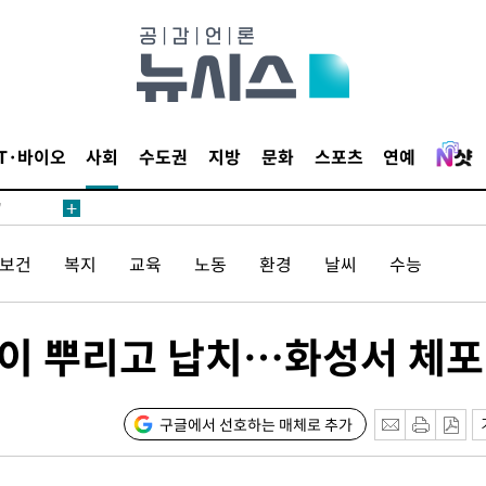
어"
·당황'
IT·바이오
사회
수도권
지방
문화
스포츠
연예
'
 혐의
/보건
복지
교육
노동
환경
날씨
수능
감
 포착
레이 뿌리고 납치…화성서 체포
라하라 격파
인다"
 위협"
구글에서 선호하는 매체로 추가
수용할까
 불가피"