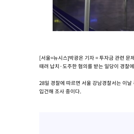
-8187초 전 >
내일까지 39도 '펄펄'…기상청 "태풍 지나며 폭염 잠시 꺾
-7824초 전 >
트럼프, 한국계 진보 주지사 후보 맹공…"공산주의가 최대
-7802초 전 >
"美간섭에 합의 지연"…트럼프, '이란 호르무즈 통제권' 
-4322초 전 >
[속보]산업장관 "李정부, 원전 반대 안해…안정 전력 위해
-3019초 전 >
[속보]경찰, '홍명보 선임 논란' 대한축구협회·축구회관 
[서울=뉴시스]박광온 기자 = 투자금 관련 
때려 납치·도주한 혐의를 받는 일당이 경찰에
28일 경찰에 따르면 서울 강남경찰서는 이날 
입건해 조사 중이다.