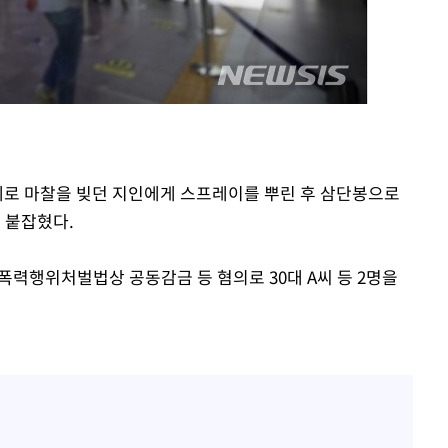
인다"
 위협"
수용할까
 불가피"
등 압수수색
문제로 마찰을 빚던 지인에게 스프레이를 뿌린 후 삼단봉으로
 붙잡혔다.
폭력행위처벌법상 공동감금 등 혐의로 30대 A씨 등 2명을