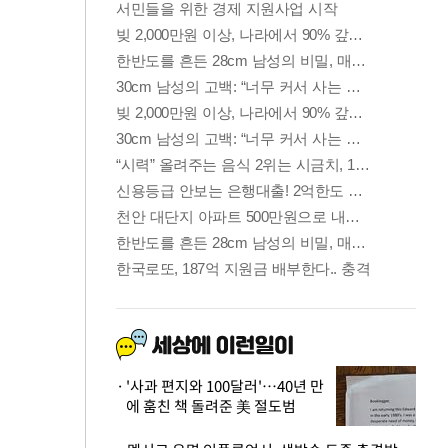
'사과 편지와 100달러'…40년 만
에 훔친 책 돌려준 美 절도범