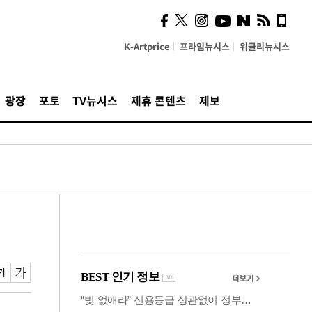
의견, 국토부·LH에 충실히
전달할 것"
K-Artprice
프라임뉴시스
위클리뉴시스
광장
포토
TV뉴시스
제휴 콘텐츠
제보