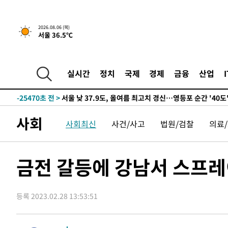
-26786초 전 >
[속보]합참 "북, 동해상으로 미상 발사체 발사"
-26182초 전 >
'낮 최고 39도' 불볕더위…한밤 열대야도 계속[내일날씨]
2026.08.06 (목)
서울 36.5℃
-26141초 전 >
[속보]7~9일 프로야구 3연전도 폭염 취소…11일 재개
-25803초 전 >
"韓 외환시장 개입 관측 배경엔 美의 대한국 무역적자 있
-25630초 전 >
'월드컵 탈락 후폭풍' 축구협회…초유의 압수수색에 '충격
실시간
정치
국제
경제
금융
산업
-25470초 전 >
서울 낮 37.9도, 올여름 최고치 경신…영등포 순간 '40도
-25032초 전 >
[속보]종합특검, 대검 추가 압수수색…내란 중요임무종사
-21127초 전 >
[속보]코스닥, 800p 회복…0.26% 오른 801.67 마감
사회
사회최신
사건/사고
법원/검찰
의료
-21057초 전 >
[속보]코스피, 301.88포인트(4.58%) 내린 6296.38 마
-20922초 전 >
[속보]원·달러 환율, 0.7원 내린 1423.8원 마감
-18521초 전 >
"여기 떨어졌다"…다누리, 스페이스X 로켓 달 충돌 흔적
금전 갈등에 강남서 스프
-15566초 전 >
손흥민, 5경기 연속골 실패…LAFC는 승부차기 끝 과달
-8167초 전 >
내일까지 39도 '펄펄'…기상청 "태풍 지나며 폭염 잠시 꺾
등록 2023.02.28 13:53:51
-7804초 전 >
트럼프, 한국계 진보 주지사 후보 맹공…"공산주의가 최대
-7782초 전 >
"美간섭에 합의 지연"…트럼프, '이란 호르무즈 통제권' 
-4302초 전 >
[속보]산업장관 "李정부, 원전 반대 안해…안정 전력 위해