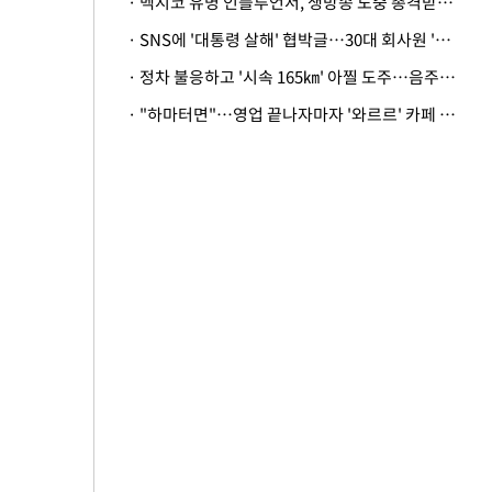
· 멕시코 유명 인플루언서, 생방송 도중 총격받아 사망
· SNS에 '대통령 살해' 협박글…30대 회사원 '불구속 송치'
· 정차 불응하고 '시속 165㎞' 아찔 도주…음주운전자 체포
· "하마터면"…영업 끝나자마자 '와르르' 카페 테라스 덮친 대리석 외벽