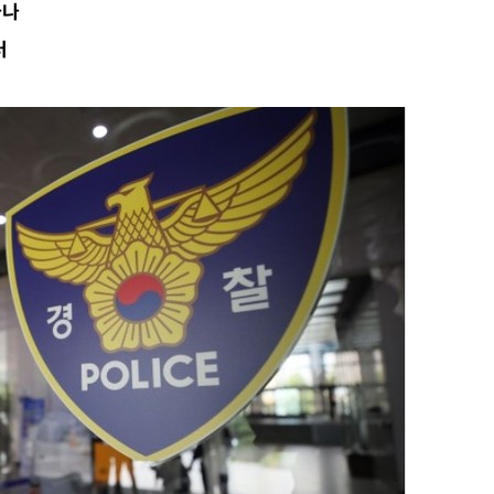
아나
등 압수수색
러
태세 강
어"
·당황'
'
 혐의
감
 포착
라하라 격파