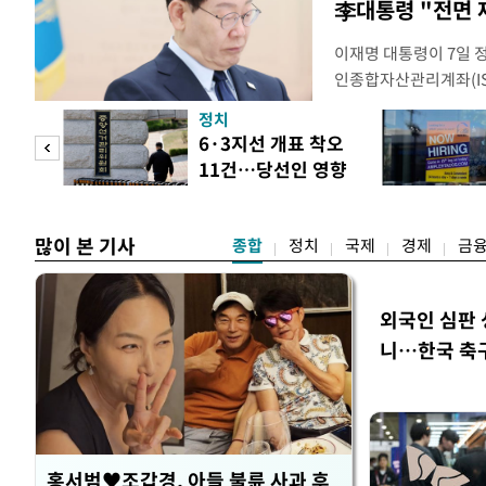
李대통령 "전면 
이재명 대통령이 7일 
인종합자산관리계좌(ISA
안'을 전면 재검토 할 
정치
들과의 상황 점검 회의에
 두
6·3지선 개표 착오
지법안을 둘러싼 투자자
11건…당선인 영향
았다. 이 자리에서 이 
 정도
없어
많이 본 기사
종합
정치
국제
경제
금
외국인 심판 
니…한국 축구 
홍서범♥조갑경, 아들 불륜 사과 후