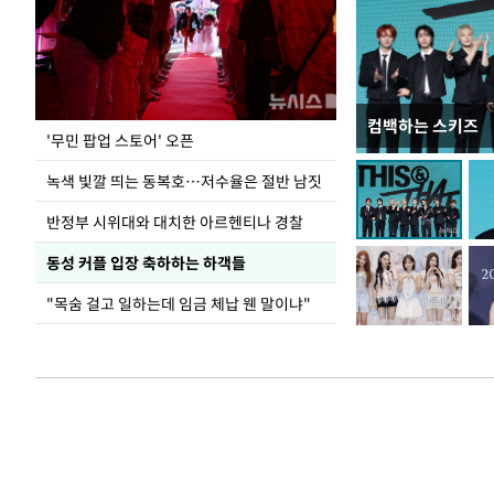
컴백하는 스키즈
지석천 뒤덮은 
'무민 팝업 스토어' 오픈
녹색 빛깔 띄는 동복호…저수율은 절반 남짓
반정부 시위대와 대치한 아르헨티나 경찰
동성 커플 입장 축하하는 하객들
"목숨 걸고 일하는데 임금 체납 웬 말이냐"