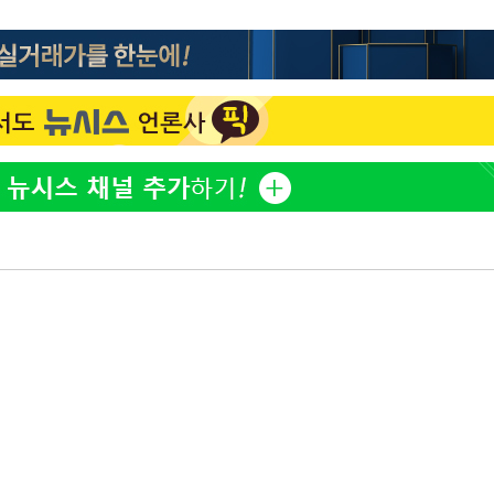
홍서범♥조갑경, 아들 불륜
1
과 후 근황…밝은 미소
외국인 심판 성 접대 7
2
국 축구 '5승 2무'
쳐
SK하이닉스, 주당 375원
3
분기 중 추가 주주환원 발
[속보]SK하이닉스, 주당 3
4
기소
당…"3분기 중 주주환원 
與 황희 "버스 하우스 제
5
점도 있을 것"
수…이병태
최성원, 백혈병 두 번 투병
6
닌가 싶었다"
황정민 20년 팬 "내게도
7
틀리다 확신"