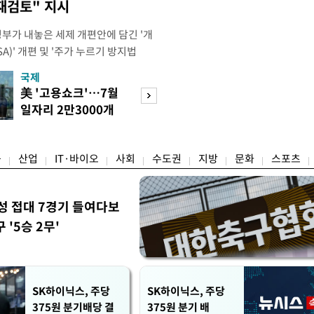
재검토" 지시
정부가 내놓은 세제 개편안에 담긴 '개
)' 개편 및 '주가 누르기 방지법
것을 지시했다. 이 대통령은 이날 참모
국제
경제
서 ISA 개편 방안 및 주가 누르기 방
美 '고용쇼크'…7월
수도권 고용 급랭
들의 반발 등에 대한 내용을 보고 받
일자리 2만3000개
전국 취업자 10명
대통령은 ISA 개편안과
감소
1명뿐
융
산업
IT·바이오
사회
수도권
지방
문화
스포츠
성 접대 7경기 들여다보
'5승 2무'
SK하이닉스, 주당
SK하이닉스, 주당
375원 분기배당 결
375원 분기 배