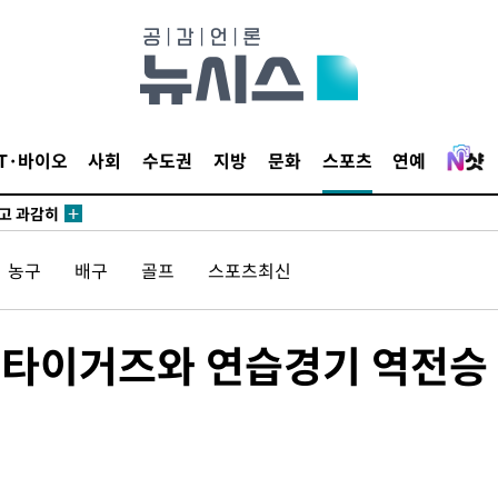
수…이병태
지(종합)
0.3만개
 4.1%로
IT·바이오
사회
수도권
지방
문화
스포츠
연예
말고 과감히
쪽 아웃바
하향
농구
배구
골프
스포츠최신
재난지역 선
희망지 못
]
신 타이거즈와 연습경기 역전승
제 대응"
쳐