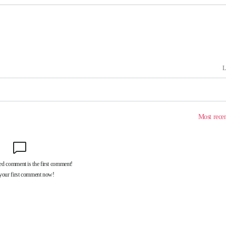
기소
수…이병태
지(종합)
0.3만개
 4.1%로
말고 과감히
쪽 아웃바
하향
재난지역 선
희망지 못
]
제 대응"