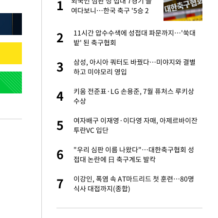
 사
외국인 심판 성 접대 7경기 들
1
1
여다보니…한국 축구 '5승 2
무'
경기 들여다보니…한
11시간 압수수색에 성접대 파문까지…'쑥대
2
2
밭' 된 축구협회
 분기배당 결정…3
삼성, 아시아 쿼터도 바꿨다…미야지와 결별
3
3
표
하고 미야모리 영입
75원 분기 배
키움 전준표·LG 손용준, 7월 퓨처스 루키상
4
4
방안 확정"
수상
안…이동 용이한 장
여자배구 이재영·이다영 자매, 아제르바이잔
5
5
투란VC 입단
…"배우가 내 길 아
"우리 심판 이름 나왔다"…대한축구협회 성
6
6
접대 논란에 日 축구계도 발칵
 밥 사줘…상대 주장
이강인, 폭염 속 AT마드리드 첫 훈련…80명
7
7
식사 대접까지(종합)