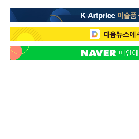
1시간 전 >
여자배구 이재영·이다영 자매, 아제르바이잔 투란VC 입단
1시간 전 >
외국인 심판 성 접대 7경기 들여다보니…한국 축구 '5승 2무'
1시간 전 >
[속보]코스닥, 2.86포인트(0.36%) 내린 798.81마감
1시간 전 >
[속보]코스피, 6200선 약보합…0.60% 내린 6258.77에 마
1시간 전 >
[속보]원·달러 환율, 7.7원 내린 1416.1원 마감
1시간 전 >
[속보] 노원서 40.1도 관측…서울, 2018년 이후 첫 40도
2시간 전 >
[속보]종합특검, '계엄 수용공간 확보' 신용해 前교정본부장 
2시간 전 >
외신들도 주목한 韓축구 파문…"국민적 공분에 수사 재개"
2시간 전 >
11시간 압수수색에 성접대 파문까지…'쑥대밭' 된 축구협회
2시간 전 >
[속보]규제합리화위원회 부위원장에 김태유 서울대 공대 교
후임