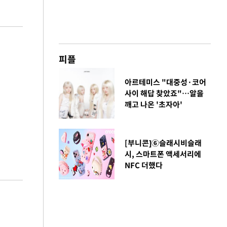
피플
아르테미스 "대중성·코어
사이 해답 찾았죠"…알을
깨고 나온 '초자아'
[부니콘]⑥슬래시비슬래
시, 스마트폰 액세서리에
NFC 더했다