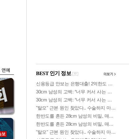
금융
…
두나무, 경찰청 '압수
 중
가상자산' 관리한다
연예