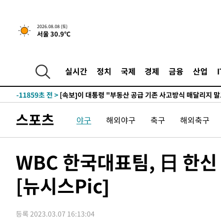
2시간 전 >
[속보]규제합리화위원회 부위원장에 김태유 서울대 공대 교
2026.08.08 (토)
서울 30.9℃
후임
-19409초 전 >
이강인, 폭염 속 AT마드리드 첫 훈련…80명 식사 대접까
-16548초 전 >
미 사업체 일자리, 7월에 2.3만개 순감하고 그 전 2개월 1
하향수정 (2보)
-15996초 전 >
[속보] 미 사업체, 일자리 7월에 2.3만 개 줄어…실업률은
실시간
정치
국제
경제
금융
산업
↓
-11859초 전 >
[속보]이 대통령 "부동산 공급 기존 사고방식 매달리지 
실천"
-10944초 전 >
이란, "오만과 '중앙 단일 루트' 합의…북쪽 인바운드·남
운드는 임시"
-2512초 전 >
"낮 기온 소폭 하락"…수도권 폭염중대경보, 폭염경보로 
스포츠
야구
해외야구
축구
해외축구
-2476초 전 >
[속보]이 대통령, '호우피해' 안동·의성 관할 4개 면 특별
포
-2439초 전 >
[단독]중수청 지원 검사들, 정원 초과 시 낮은 계급 임용…
갈 수도
-410초 전 >
낮 최고 37도 찜통더위…곳곳 소나기·강원 많은 비[내일날씨
WBC 한국대표팀, 日 한
21분 전 >
SK하이닉스, 용인·청주 팹에 54조 투자…"AI 메모리 수요 선
[뉴시스Pic]
1시간 전 >
여자배구 이재영·이다영 자매, 아제르바이잔 투란VC 입단
1시간 전 >
외국인 심판 성 접대 7경기 들여다보니…한국 축구 '5승 2무'
1시간 전 >
[속보]코스닥, 2.86포인트(0.36%) 내린 798.81마감
등록 2023.03.07 16:13:04
1시간 전 >
[속보]코스피, 6200선 약보합…0.60% 내린 6258.77에 마