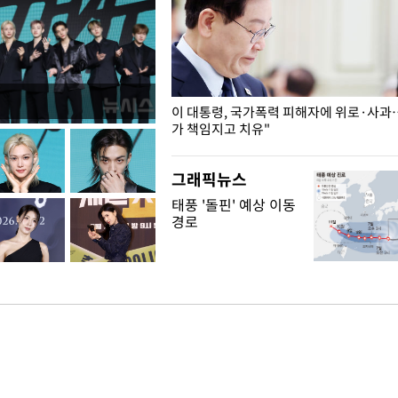
개구리밥
이 대통령, 국가폭력 피해자에 위로·사과
가 책임지고 치유"
그래픽뉴스
태풍 '돌핀' 예상 이동
경로