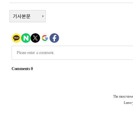
1시간 전 >
[속보]원·달러 환율, 7.7원 내린 1416.1원 마감
1시간 전 >
기사본문
[속보] 노원서 40.1도 관측…서울, 2018년 이후 첫 40도
2시간 전 >
[속보]종합특검, '계엄 수용공간 확보' 신용해 前교정본부장 
2시간 전 >
외신들도 주목한 韓축구 파문…"국민적 공분에 수사 재개"
2시간 전 >
11시간 압수수색에 성접대 파문까지…'쑥대밭' 된 축구협회
2시간 전 >
[속보]규제합리화위원회 부위원장에 김태유 서울대 공대 교
후임
-19409초 전 >
이강인, 폭염 속 AT마드리드 첫 훈련…80명 식사 대접까
-16548초 전 >
미 사업체 일자리, 7월에 2.3만개 순감하고 그 전 2개월 1
하향수정 (2보)
-15996초 전 >
[속보] 미 사업체, 일자리 7월에 2.3만 개 줄어…실업률은
↓
-11859초 전 >
[속보]이 대통령 "부동산 공급 기존 사고방식 매달리지 
실천"
-10944초 전 >
이란, "오만과 '중앙 단일 루트' 합의…북쪽 인바운드·남
운드는 임시"
-2512초 전 >
"낮 기온 소폭 하락"…수도권 폭염중대경보, 폭염경보로 
-2476초 전 >
[속보]이 대통령, '호우피해' 안동·의성 관할 4개 면 특별
포
-2439초 전 >
[단독]중수청 지원 검사들, 정원 초과 시 낮은 계급 임용…
갈 수도
-410초 전 >
낮 최고 37도 찜통더위…곳곳 소나기·강원 많은 비[내일날씨
21분 전 >
SK하이닉스, 용인·청주 팹에 54조 투자…"AI 메모리 수요 선