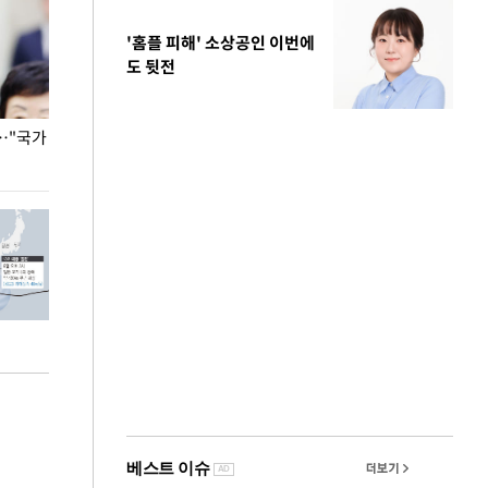
'홈플 피해' 소상공인 이번에
도 뒷전
…"국가
홈플러스, 67개 점포 가오픈… 13일 정식 개장
오세훈 서울시장,
환경 점검