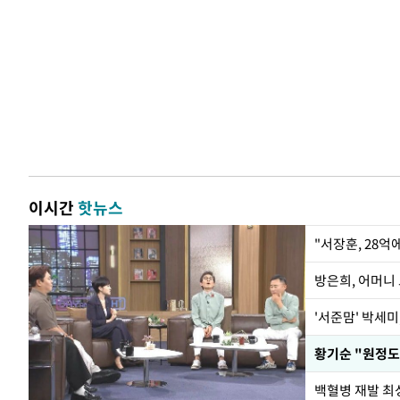
이시간
핫뉴스
"서장훈, 28억
방은희, 어머니 
'서준맘' 박세미
황기순 "원정도
백혈병 재발 최