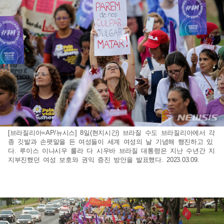
[브라질리아=AP/뉴시스] 8일(현지시간) 브라질 수도 브라질리아에서 각
종 깃발과 손팻말을 든 여성들이 세계 여성의 날 기념해 행진하고 있
다. 루이스 이나시우 룰라 다 시우바 브라질 대통령은 지난 수년간 지
지부진했던 여성 보호와 권익 증진 방안을 발표했다. 2023.03.09.