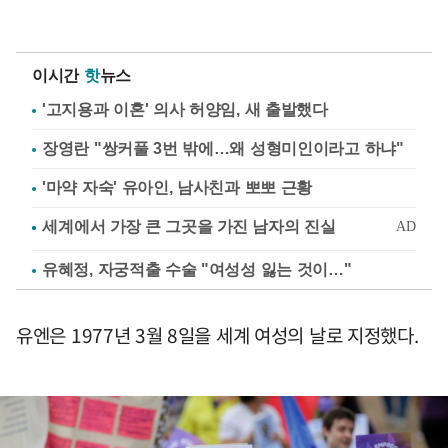
이시간
핫
뉴스
'고지용과 이혼' 의사 허양임, 새 출발했다
장영란 "쌍커풀 3번 밖에…왜 성형미인이라고 하냐"
'마약 자숙' 유아인, 남사친과 뽀뽀 근황
유혜정, 자궁적출 수술 "여성성 잃는 것이…"
유엔은 1977년 3월 8일을 세계 여성의 날로 지정했다.