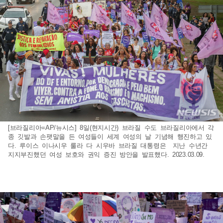
[브라질리아=AP/뉴시스] 8일(현지시간) 브라질 수도 브라질리아에서 각
종 깃발과 손팻말을 든 여성들이 세계 여성의 날 기념해 행진하고 있
다. 루이스 이나시우 룰라 다 시우바 브라질 대통령은 지난 수년간
지지부진했던 여성 보호와 권익 증진 방안을 발표했다. 2023.03.09.