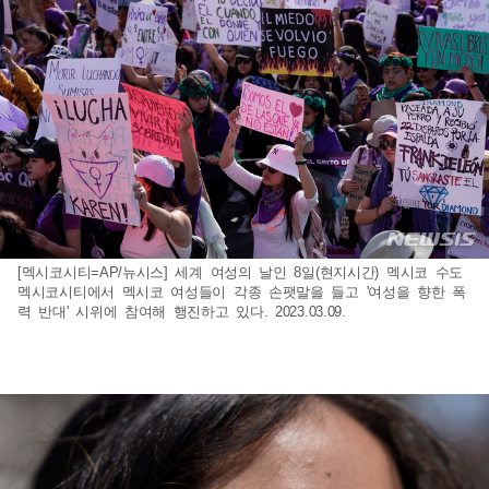
[멕시코시티=AP/뉴시스] 세계 여성의 날인 8일(현지시간) 멕시코 수도
멕시코시티에서 멕시코 여성들이 각종 손팻말을 들고 '여성을 향한 폭
력 반대' 시위에 참여해 행진하고 있다. 2023.03.09.