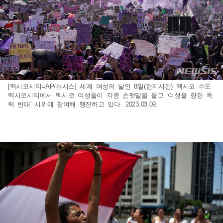
[멕시코시티=AP/뉴시스] 세계 여성의 날인 8일(현지시간) 멕시코 수도
멕시코시티에서 멕시코 여성들이 각종 손팻말을 들고 '여성을 향한 폭
력 반대' 시위에 참여해 행진하고 있다. 2023.03.09.