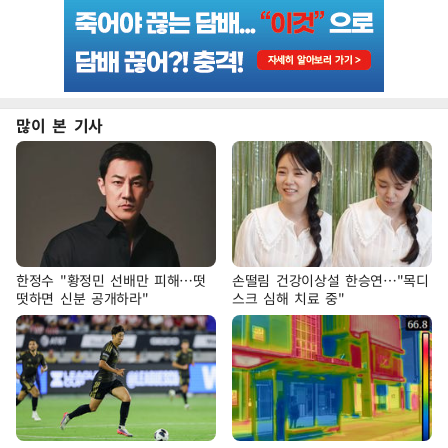
많이 본 기사
한정수 "황정민 선배만 피해…떳
손떨림 건강이상설 한승연…"목디
떳하면 신분 공개하라"
스크 심해 치료 중"