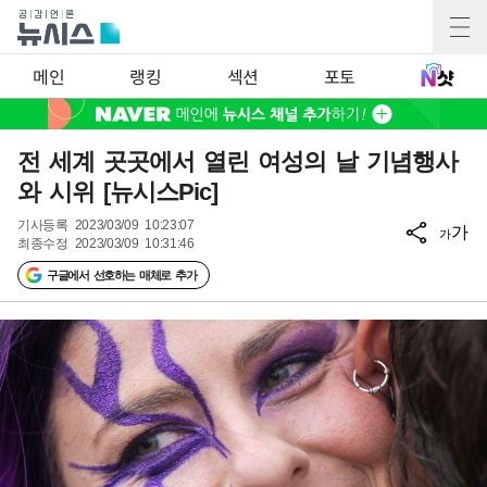
메인
랭킹
섹션
포토
전 세계 곳곳에서 열린 여성의 날 기념행사
와 시위 [뉴시스Pic]
기사등록
2023/03/09 10:23:07
가
가
최종수정
2023/03/09 10:31:46
구글에서 선호하는 매체로 추가