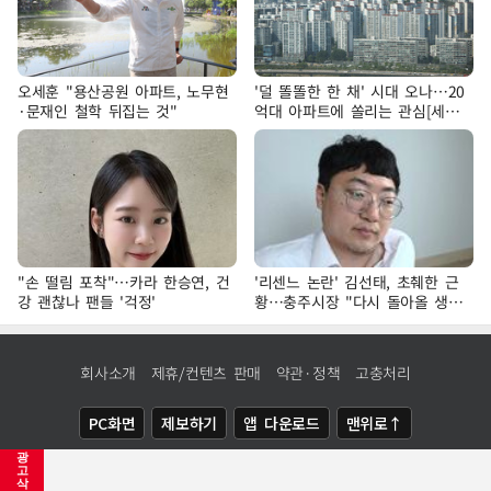
오세훈 "용산공원 아파트, 노무현
'덜 똘똘한 한 채' 시대 오나…20
·문재인 철학 뒤집는 것"
억대 아파트에 쏠리는 관심[세제
개편, 그 이후②]
"손 떨림 포착"…카라 한승연, 건
'리센느 논란' 김선태, 초췌한 근
강 괜찮나 팬들 '걱정'
황…충주시장 "다시 돌아올 생
각?"
회사소개
제휴/컨텐츠 판매
약관·정책
고충처리
PC화면
제보하기
앱 다운로드
맨위로↑
광
COPYRIGHTⓒ
NEWSIS
ALL RIGHTS RESERVED.
고
삭