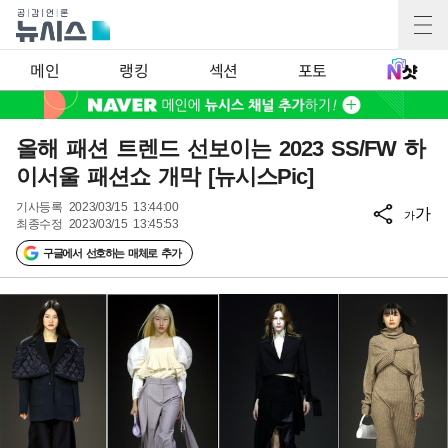
메인
랭킹
섹션
포토
올해 패션 트렌드 선보이는 2023 SS/FW 하
이서울 패션쇼 개막 [뉴시스Pic]
기사등록
2023/03/15 13:44:00
가
가
최종수정
2023/03/15 13:45:53
구글에서 선호하는 매체로 추가