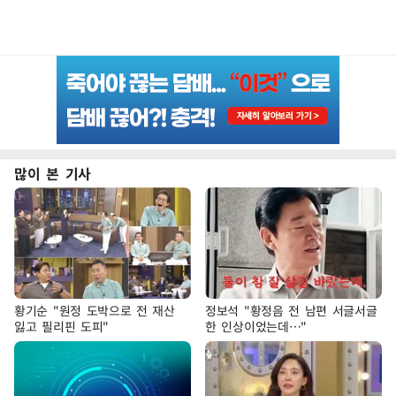
많이 본 기사
황기순 "원정 도박으로 전 재산
정보석 "황정음 전 남편 서글서글
잃고 필리핀 도피"
한 인상이었는데…"