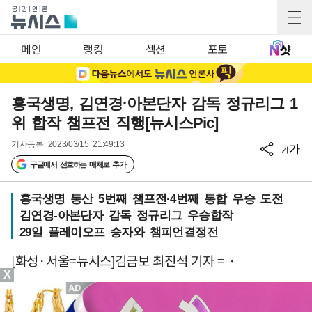
메인
랭킹
섹션
포토
흥국생명, 김연경·아본단자 감독 정규리그 1
위 합작 챔프전 직행[뉴시스Pic]
기사등록
2023/03/15 21:49:13
가
가
구글에서 선호하는 매체로 추가
흥국생명 통산 5번째 챔프전·4번째 통합 우승 도전
김연경-아본단자 감독 정규리그 우승합작
29일 플레이오프 승자와 챔피언결정전
[화성·서울=뉴시스]김금보 최진석 기자 = ·
X