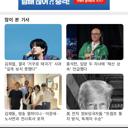
많이 본 기사
김희철, 결국 '거꾸로 태극기' 사과
홍석천, 입양 두 자녀에 '재산 상
"깊게 보지 못했다"
속' 언급했다
김제동, 방송 뜸하더니…이문세·
美 전직 정보당국자들 "트럼프 통
노사연과 전시회서 포착
치 방식, 독재자 수순"