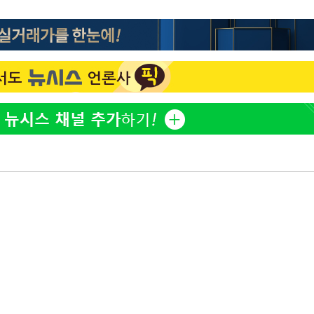
한정수 "황정민 선배만 피
1
해…떳떳하면 신분 공개하
 차에 첫
'
LAFC 손흥민, 리그스컵 
2
(종합)
격…득점포 재가동 도전
이강인, 오늘 서울서 AT
3
대우'
식…'전례 없는 특급대우'
'온도차'
'여긴 20도, 저긴 50도
4
폭염 저감시설 '온도차'
 밝혀
제니, 동거 여부 물음에 
발로 부상
5
웃음
 논의
손흥민, 68분 뛰고 2경기 
6
카에 1-0 승리(종합)
사우디 남서부 아람코 자
7