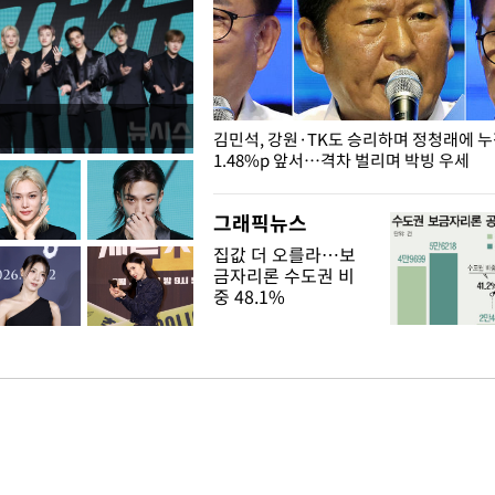
 드러난 홍제천…물고기 떼죽음
김민석, 강원·TK도 승리하며 정청래에 
1.48%p 앞서…격차 벌리며 박빙 우세
그래픽뉴스
집값 더 오를라…보
금자리론 수도권 비
중 48.1%