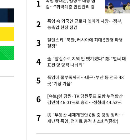
폭염 중대본, 범정부 대응 점
1
1
라"
검…"취약계층 안전관리 강
화"
톨루카전 선발 출
폭염 속 외국인 근로자 잇따라 사망…정부,
2
2
농축업 현장 점검
마드리드 입단
젤렌스키 "북한, 러시아에 최대 5만명 파병
3
3
결정"
'…열화상 카메라로 본
金 "말실수로 지역 안 뺏기겠다" 鄭 "벌써 대
4
4
표된 양 당직 나눠줘"
"여기까지만 하자"
폭염에 물부족까지…대구·부산 등 전국 48
5
5
곳 '기상 가뭄'
침묵…LAFC, 톨루
[속보]與 강원·TK 당원투표 포함 누적합산
6
6
김민석 46.01%로 승리…정청래 44.53%
잔 정유시설서 화재
與 "부동산 세제개편안 8월 중 당정 정리…
7
7
재난적 폭염, 전기료 충격 최소화"(종합)