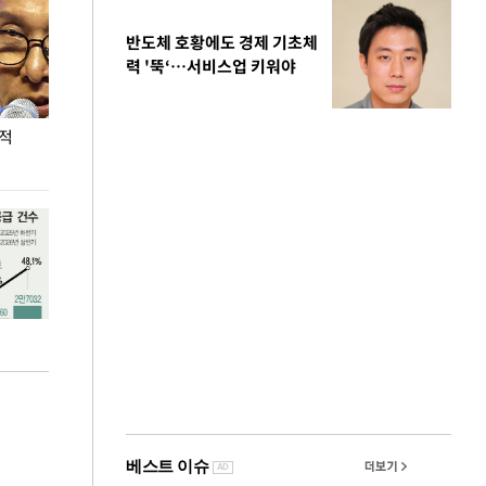
반도체 호황에도 경제 기초체
력 '뚝‘…서비스업 키워야
누적
용산·강남·서초 유휴부지까지…세제 이은 '영끌'
폭염 속 주말 풍
공급대책 윤곽