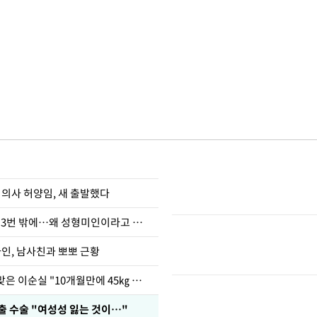
 의사 허양임, 새 출발했다
장영란 "쌍커풀 3번 밖에…왜 성형미인이라고 하냐"
아인, 남사친과 뽀뽀 근황
다이어트 주사 맞은 이순실 "10개월만에 45㎏ 감량"
출 수술 "여성성 잃는 것이…"