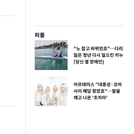
피플
"노 잡고 바뀌었죠"…다리
잃은 청년 다시 일으킨 카누
[당신 옆 장애인]
아르테미스 "대중성·코어
사이 해답 찾았죠"…알을
깨고 나온 '초자아'