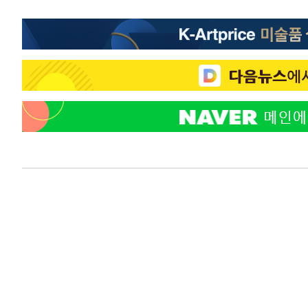
-14509초 전 >
[속보]장은수, KLPGA 제주삼다수 역전 우승…데뷔 10년
정상
-9874초 전 >
"얼마나 더웠으면"…안동 물길공원서 헤엄친 구렁이 '소동
-9801초 전 >
손흥민, 68분 뛰고 2경기 침묵…LAFC, 톨루카에 1-0 승리
-9073초 전 >
'2경기 연속 침묵' 손흥민, 톨루카전 68분만 뛰고 슈팅 0개
-7825초 전 >
이강인, 오늘 서울서 AT마드리드 입단식…'전례 없는 특급
1시간 전 >
'여긴 20도, 저긴 50도'…열화상 카메라로 본 폭염 저감시설 
1시간 전 >
콜롬비아 신임 우파 대통령 취임 하루만에 차량폭탄 폭발 사건
3시간 전 >
튀르키예 외무장관, "메카 3국 방위협정은 이란이 목표 아냐 "
4시간 전 >
이군이 불법 군시설 건설한 레바논 남부에서 레바논군 3명 폭
4시간 전 >
[속보]美중부 사령관, 이스라엘 긴급방문 다중화된 전선 상황