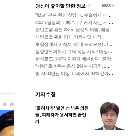
기자수첩
'돌려차기' 발언 선 넘은 의원
들, 피해자가 용서하면 끝인
가