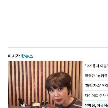
이시간
핫뉴스
'고지용과 이혼'
'마약 자숙' 유
유혜정, 자궁적