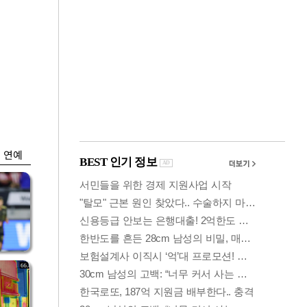
금융
박
변동성 커진 코스
연
피…거래대금 올해
최저
연예