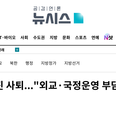
 논의
되길"
시작'
IT·바이오
사회
수도권
지방
문화
스포츠
연예
승리…정청래
청래
청래 승리
교
북한
행정
지방정가
지방선거
7%·정청래
2%·김민석
0.30%
 사퇴..."외교·국정운영 부
 차에 첫
'
(종합)