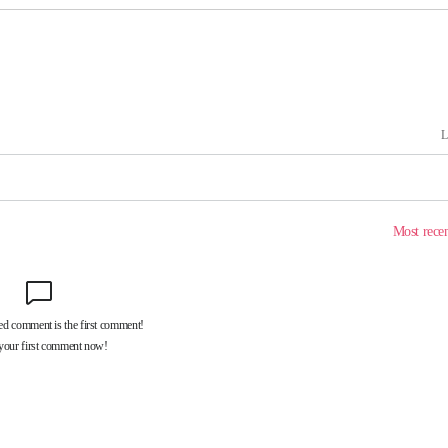
대우'
'온도차'
 밝혀
발로 부상
 논의
되길"
시작'
승리…정청래
청래
청래 승리
7%·정청래
2%·김민석
0.30%