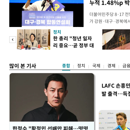
누적 1.48%p 
더불어민주당 8·17 
가 강원·대구·경북에
48.54%(1만8977
정치
를 1622표(4.14%p
만 피
한 총리 "청년 일자
·인천 권리당원 투표에
리 중요…곧 정부 대
적 합산(가중치 미반영)
공개
책"
많이 본 기사
종합
정치
국제
경제
금
LAFC 손흥
발 출격…득
한정수 "황정민 선배만 피해…떳떳