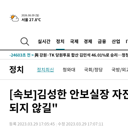
4시간 전 >
[속보]美중부 사령관, 이스라엘 긴급방문 다중화된 전선 상황
2026.08.09 (일)
서울 27.8℃
-30297초 전 >
이강인 ATM 입단식에 '상암벌 들썩'…"세계적인 선수 
-29293초 전 >
태풍 돌핀, 중 저장성 타이저우시 해안에 상륙 (1보)
-26639초 전 >
AT마드리드 데뷔 앞둔 이강인, 맨시티전 선발 대신 '벤치 
실시간
정치
국제
경제
금융
산업
-25269초 전 >
[속보]與 강원·TK 당원투표 합산 김민석 48.54%로 
44.40%
-24603초 전 >
與 강원·TK 당원투표 합산 김민석 46.01%로 승리…정
44.53%
-24443초 전 >
[속보]與전대 권리당원투표…강원·경북 김민석, 대구 정
정치
정치최신
청와대
국회/정당
국방/외
-24250초 전 >
[속보]與 당대표 경선, 경북 권리당원 투표 김민석 47.3
45.71%
-24152초 전 >
[속보]與 당대표 경선, 대구 권리당원 투표 정청래 47.8
46.35%
-23949초 전 >
[속보]與 당대표 경선, 강원 권리당원 투표 김민석 승리…5
[속보]김성한 안보실장 자진
득표
-21867초 전 >
"일본축구협회, 대한축구협회 성 접대 의혹 심판 조사"
되지 않길"
-14509초 전 >
[속보]장은수, KLPGA 제주삼다수 역전 우승…데뷔 10년
정상
-9874초 전 >
"얼마나 더웠으면"…안동 물길공원서 헤엄친 구렁이 '소동
-9801초 전 >
손흥민, 68분 뛰고 2경기 침묵…LAFC, 톨루카에 1-0 승리
등록 2023.03.29 17:05:45
수정 2023.03.29 17:07:11
-9073초 전 >
'2경기 연속 침묵' 손흥민, 톨루카전 68분만 뛰고 슈팅 0개