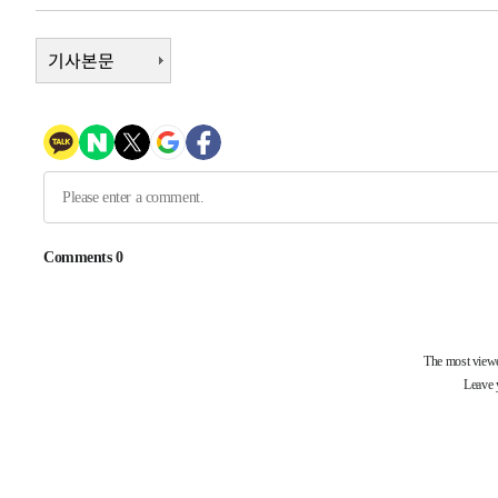
-7825초 전 >
이강인, 오늘 서울서 AT마드리드 입단식…'전례 없는 특급
1시간 전 >
기사본문
'여긴 20도, 저긴 50도'…열화상 카메라로 본 폭염 저감시설 
1시간 전 >
콜롬비아 신임 우파 대통령 취임 하루만에 차량폭탄 폭발 사건
3시간 전 >
튀르키예 외무장관, "메카 3국 방위협정은 이란이 목표 아냐 "
4시간 전 >
이군이 불법 군시설 건설한 레바논 남부에서 레바논군 3명 폭
4시간 전 >
[속보]美중부 사령관, 이스라엘 긴급방문 다중화된 전선 상황
-30297초 전 >
이강인 ATM 입단식에 '상암벌 들썩'…"세계적인 선수 
-29293초 전 >
태풍 돌핀, 중 저장성 타이저우시 해안에 상륙 (1보)
-26639초 전 >
AT마드리드 데뷔 앞둔 이강인, 맨시티전 선발 대신 '벤치 
-25269초 전 >
[속보]與 강원·TK 당원투표 합산 김민석 48.54%로 
44.40%
-24603초 전 >
與 강원·TK 당원투표 합산 김민석 46.01%로 승리…정
44.53%
-24443초 전 >
[속보]與전대 권리당원투표…강원·경북 김민석, 대구 정
-24250초 전 >
[속보]與 당대표 경선, 경북 권리당원 투표 김민석 47.3
45.71%
-24152초 전 >
[속보]與 당대표 경선, 대구 권리당원 투표 정청래 47.8
46.35%
-23949초 전 >
[속보]與 당대표 경선, 강원 권리당원 투표 김민석 승리…5
득표
-21867초 전 >
"일본축구협회, 대한축구협회 성 접대 의혹 심판 조사"