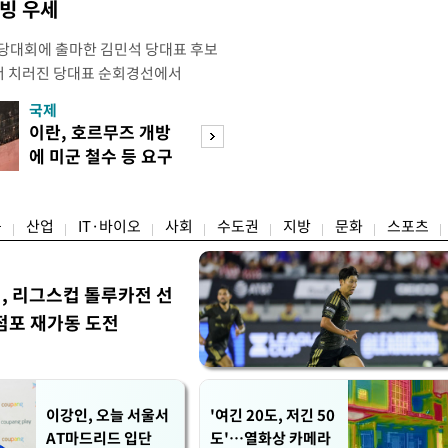
박빙 우세
전당대회에 출마한 김민석 당대표 후보
서 치러진 당대표 순회경선에서
표)를 얻어 상대 경쟁주자인 정청래 후보
국제
경제
) 차로 제치고 1위를 차지했다. 전날 제주
이란, 호르무즈 개방
세제·토허제 엇
서도 김 후보가 앞섰다. 이에 따라 누
에 미군 철수 등 요구
자…실거주 유예 
에서도 김 후보(46.01%)가
장 검토
융
산업
IT·바이오
사회
수도권
지방
문화
스포츠
민, 리그스컵 톨루카전 선
점포 재가동 도전
이강인, 오늘 서울서
'여긴 20도, 저긴 50
AT마드리드 입단
도'…열화상 카메라