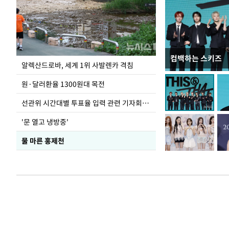
컴백하는 스키즈
극한 폭염에 바닥
알렉산드로바, 세계 1위 사발렌카 격침
도
원·달러환율 1300원대 목전
선관위 시간대별 투표율 입력 관련 기자회견하는 주진우 의원
'문 열고 냉방중'
물 마른 홍제천