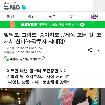
메인
랭킹
섹션
포토
빌딩도, 그림도, 송아지도…'세상 모든 것' 쪼
개서 산다[조각투자 시대]①
기사등록
2023/04/02 06:01:00
가
가
최종수정
2023/04/10 09:00:04
구글에서 선호하는 매체로 추가
이르면 내년 말부터 토큰증권 시대
기회의 땅 조각투자…"시장 커진다"
"다양한 상품 기대…보호체계 강화"