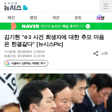
메인
랭킹
섹션
포토
김기현 "4·3 사건 희생자에 대한 추모 마음
은 한결같다" [뉴시스Pic]
기사등록
2023/04/03 11:09:44
가
가
최종수정
2023/04/03 11:31:54
구글에서 선호하는 매체로 추가