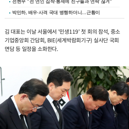
전현무 "전 연인 집착·통제에 친구들과 연락 끊겨"
박민하, 배우·사격 국대 병행하더니…근황이
김 대표는 이날 서울에서 '민생119' 첫 회의 참석, 중소
기업중앙회 간담회, BIE(세계박람회기구) 실사단 국회
면담 등 일정을 소화한다.