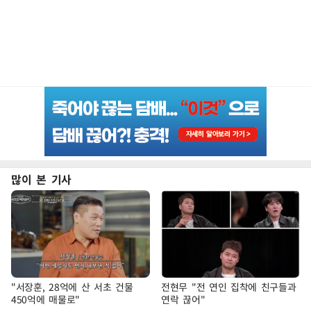
많이 본 기사
"서장훈, 28억에 산 서초 건물
전현무 "전 연인 집착에 친구들과
450억에 매물로"
연락 끊어"