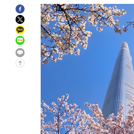
-31581초 전 >
[속보]종합특검, '관저이전 봐주기 감사' 유병호 구속기소
-28181초 전 >
민주 콩고 에볼라환자 4천명 돌파, 4053명 발생 1850명
-27431초 전 >
[속보]'300억원대 사기 혐의' 차가원 대표 구속 송치
-26625초 전 >
"미 전국적 살모네라 식중독 원인은 멕시코산 할라피뇨"--
-25138초 전 >
[속보]경찰·노동부, HL만도 평택사업장 끼임 사망 관련
-25019초 전 >
[속보]합수본, '투표율 허위 입력' 중앙·서울·경기도 선관
압수수색
-24774초 전 >
[속보]원·달러 환율, 오전 9시 1423.8원
-24570초 전 >
[속보]삼성전자·SK하이닉스 동반 강보합…1%대 상승 
-24556초 전 >
[속보]코스닥, 5.95포인트(0.74%) 상승한 807.62개장
-24524초 전 >
[속보]코스피, 6300선 재탈환…1.09% 오른 6365.07 
-21689초 전 >
시리아 다마스쿠스 교외에서 미니버스 폭발.. 14명 부상, 
태
-20987초 전 >
입추에도 극한더위…서울 낮 39도 '폭염중대경보'
-15951초 전 >
이란, 호르무즈서 "적국 목표물들"과 대치로 남부 케슘섬
례 큰 폭발음
-14666초 전 >
[속보]美, 폴리실리콘 수입 규제…파생제품 15% 관세, 1
발효
-12817초 전 >
[속보]트럼프, 美 원정출산 금지 행정명령 서명
-10517초 전 >
[속보] 뉴욕증시, 일제 하락 마감…나스닥 0.06%↓