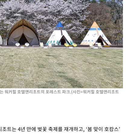
 있는 워커힐 호텔앤리조트의 포레스트 파크.(사진=워커힐 호텔앤리조트
트는 4년 만에 벚꽃 축제를 재개하고, ‘봄 맞이 호캉스’