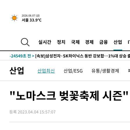
-28160초 전 >
민주 콩고 에볼라환자 4천명 돌파, 4053명 발생 1850명
-27410초 전 >
[속보]'300억원대 사기 혐의' 차가원 대표 구속 송치
2026.08.07 (금)
서울 33.9℃
-26604초 전 >
"미 전국적 살모네라 식중독 원인은 멕시코산 할라피뇨"--
-25117초 전 >
[속보]경찰·노동부, HL만도 평택사업장 끼임 사망 관련
-24998초 전 >
[속보]합수본, '투표율 허위 입력' 중앙·서울·경기도 선관
실시간
정치
국제
경제
금융
산업
압수수색
-24753초 전 >
[속보]원·달러 환율, 오전 9시 1423.8원
-24549초 전 >
[속보]삼성전자·SK하이닉스 동반 강보합…1%대 상승 
-24535초 전 >
[속보]코스닥, 5.95포인트(0.74%) 상승한 807.62개장
산업
산업최신
산업/ESG
유통/생활경제
-24503초 전 >
[속보]코스피, 6300선 재탈환…1.09% 오른 6365.07 
-21668초 전 >
시리아 다마스쿠스 교외에서 미니버스 폭발.. 14명 부상, 
태
-20966초 전 >
입추에도 극한더위…서울 낮 39도 '폭염중대경보'
"노마스크 벚꽃축제 시즌"
-15930초 전 >
이란, 호르무즈서 "적국 목표물들"과 대치로 남부 케슘섬
례 큰 폭발음
-14645초 전 >
[속보]美, 폴리실리콘 수입 규제…파생제품 15% 관세, 1
발효
등록 2023.04.04 15:57:07
-12796초 전 >
[속보]트럼프, 美 원정출산 금지 행정명령 서명
-10496초 전 >
[속보] 뉴욕증시, 일제 하락 마감…나스닥 0.06%↓
-31715초 전 >
[속보]'채상병 순직 책임' 임성근, 항소심도 징역 3년