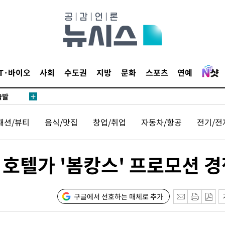
 사망
 CDC
 압수수색
위 등 9곳
IT·바이오
사회
수도권
지방
문화
스포츠
연예
출발
패션/뷰티
음식/맛집
창업/취업
자동차/항공
전기/전
개장
3명은 중
 호텔가 '봄캉스' 프로모션 
에서 두차
20일 후
구글에서 선호하는 매체로 추가