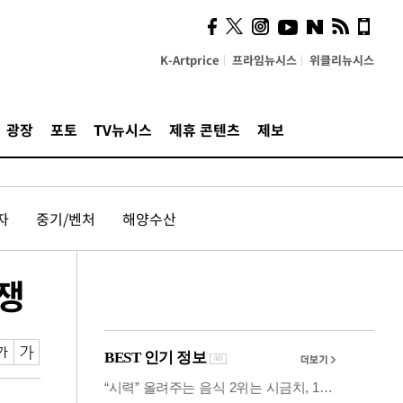
시, 스마트폰 액세서리에
NFC 더했다
K-Artprice
프라임뉴시스
위클리뉴시스
광장
포토
TV뉴시스
제휴 콘텐츠
제보
자
중기/벤처
해양수산
경쟁