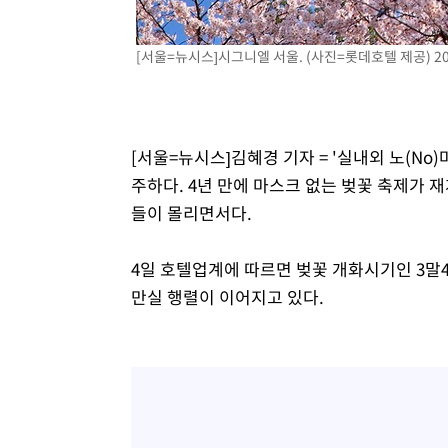
[서울=뉴시스]시그니엘 서울. (사진=롯데호텔 제공) 2023
[서울=뉴시스]김혜경 기자 = '실내외 노(No
주하다. 4년 만에 마스크 없는 벚꽃 축제가
들이 몰리면서다.
4일 호텔업계에 따르면 벚꽃 개화시기인 3말4
만실 행렬이 이어지고 있다.