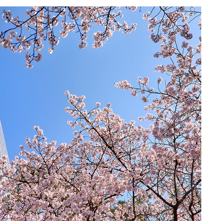
 사망
 CDC
 압수수색
위 등 9곳
출발
개장
3명은 중
에서 두차
20일 후