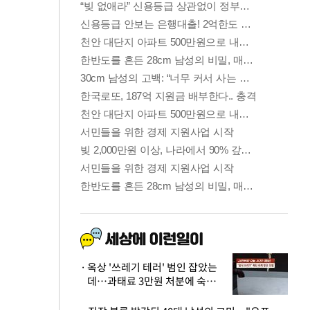
옥상 '쓰레기 테러' 범인 잡았는
데…과태료 3만원 처분에 숙박업
주 허탈