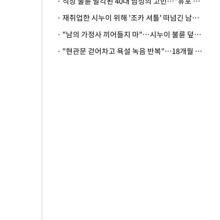
· 직장 불륜 발각된 40대 남성의 고민…"유포 동료 명예훼손·협박죄 고소 가능할까"
· 재취업한 시누이 위해 '조카 셔틀' 떠넘긴 남편…아내 "난 못한다"
· "남의 가정사 끼어들지 마"…시누이 불륜 덮으려는 남편에 억울한 아내
· "현관문 걷어차고 욕설 녹음 반복"…18개월 아기 키우는 집 뒤흔든 '앞집의 비극'