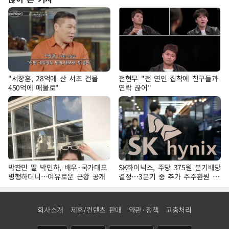
"서장훈, 28억에 산 서초 건물
전현무 "전 연인 집착에 친구들과
450억에 매물로"
연락 끊어"
박찬민 딸 박민하, 배우·국가대표
SK하이닉스, 주당 375원 분기배당
병행하더니…여유로운 근황 공개
결정…3분기 중 추가 주주환원 발
표
회사소개
제휴/컨텐츠 판매
약관·정책
고충처리