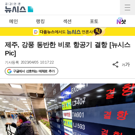
메인
랭킹
섹션
포토
제주, 강풍 동반한 비로 항공기 결항 [뉴시스
Pic]
기사등록
2023/04/05 10:17:22
가
가
구글에서 선호하는 매체로 추가