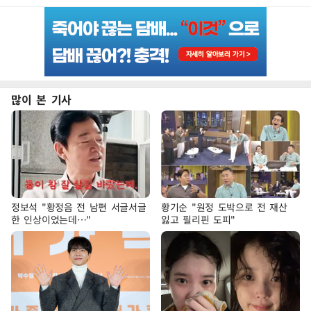
많이 본 기사
정보석 "황정음 전 남편 서글서글
황기순 "원정 도박으로 전 재산
한 인상이었는데…"
잃고 필리핀 도피"