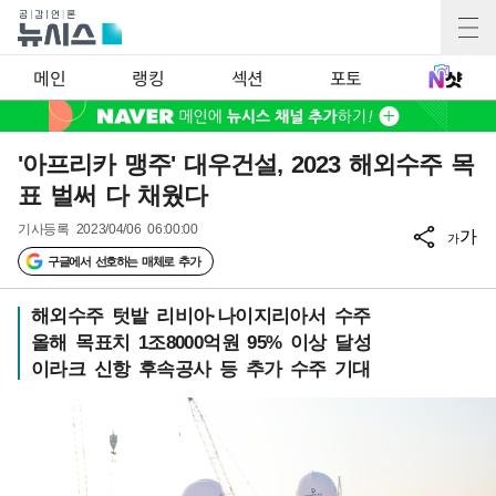
메인
랭킹
섹션
포토
'아프리카 맹주' 대우건설, 2023 해외수주 목
표 벌써 다 채웠다
기사등록
2023/04/06 06:00:00
가
가
구글에서 선호하는 매체로 추가
해외수주 텃밭 리비아·나이지리아서 수주
올해 목표치 1조8000억원 95% 이상 달성
이라크 신항 후속공사 등 추가 수주 기대