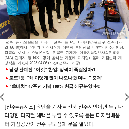
[전주=뉴시스]윤난슬 기자 = 전주시는 6일 '다가서당'(완산구 전주객사1
길 96-40)에서 우범기 전주시장과 이병하 부의장을 비롯한 전주시의원,
김종혁 ㈜KTcs 호남본부장, 전북도 관계자, 한국지능정보사회진흥원
(NIA) 관계자 등 50여 명이 참석한 가운데 디지털배움터 거점센터 개
강식을 가졌다.2023.04.06.(사진=전주시 제공)
[전주=뉴시스] 윤난슬 기자 = 전북 전주시민이면 누구나
다양한 디지털 혜택을 누릴 수 있도록 돕는 디지털배움
터 거점공간이 전주 구도심에 문을 열었다.