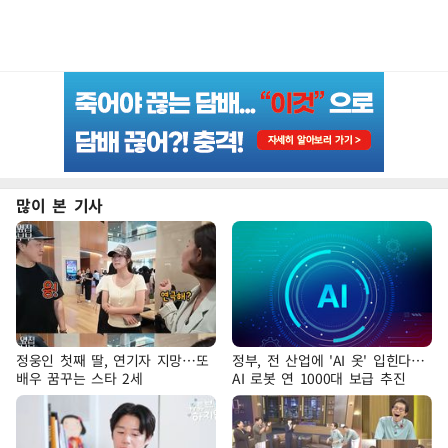
많이 본 기사
정웅인 첫째 딸, 연기자 지망…또
정부, 전 산업에 'AI 옷' 입힌다…
배우 꿈꾸는 스타 2세
AI 로봇 연 1000대 보급 추진