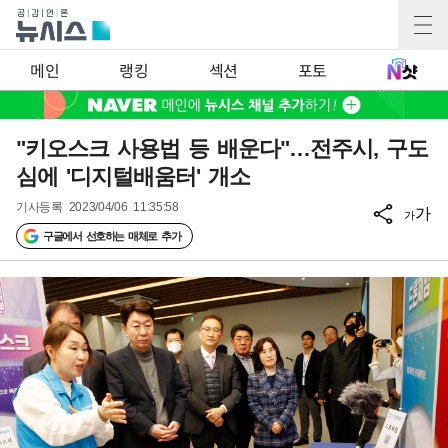
메인
랭킹
섹션
포토
"키오스크 사용법 등 배운다"…전주시, 구도
심에 '디지털배움터' 개소
기사등록
2023/04/06 11:35:58
가
가
구글에서 선호하는 매체로 추가