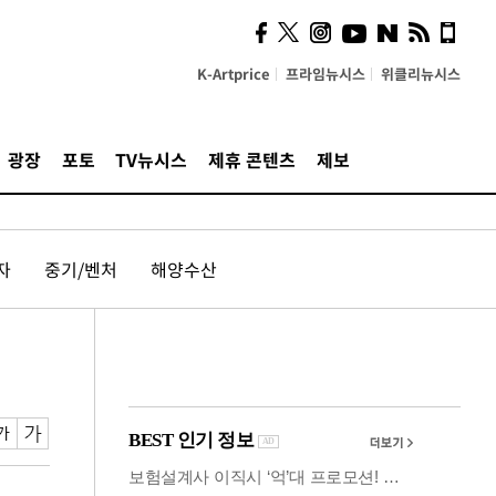
시, 스마트폰 액세서리에
NFC 더했다
K-Artprice
프라임뉴시스
위클리뉴시스
광장
포토
TV뉴시스
제휴 콘텐츠
제보
자
중기/벤처
해양수산