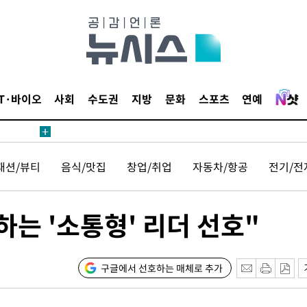
IT·바이오
사회
수도권
지방
문화
스포츠
연예
패션/뷰티
음식/맛집
창업/취업
자동차/항공
전기/전
하는 '소통형' 리더 선호"
구글에서 선호하는 매체로 추가