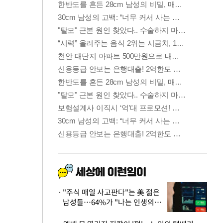
"주식 매일 사고판다"는 美 젊은
남성들…64%가 "나는 인생의
패배자“