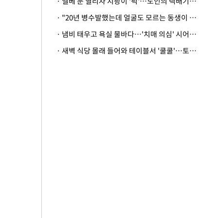
· 엘베 문 열리자 지팡이 '퍽'…노인의 택배기사 폭행 이유
· "20년 병수발했는데 얼굴도 모르는 동생이 유산 절반을"…배다른 형제 상속권 있을까
· 냄비 태우고 욕실 물바다…'치매 의심' 시어머니 검사 권유했다가 '날벼락'
· 새벽 식당 몰래 들어와 테이블서 '쿨쿨'…토사물 남기고 사라진 남성