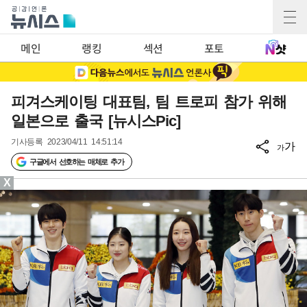
메인
랭킹
섹션
포토
피겨스케이팅 대표팀, 팀 트로피 참가 위해
일본으로 출국 [뉴시스Pic]
기사등록
2023/04/11 14:51:14
가
가
구글에서 선호하는 매체로 추가
X