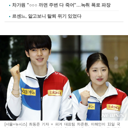
차가원 "○○○ 까면 주변 다 죽어"…녹취 폭로 파장
르센느, 알고보니 탈퇴 위기 있었다
[서울=뉴시스] 최동준 기자 = 피겨 대표팀 차준환, 이해인이 11일 국