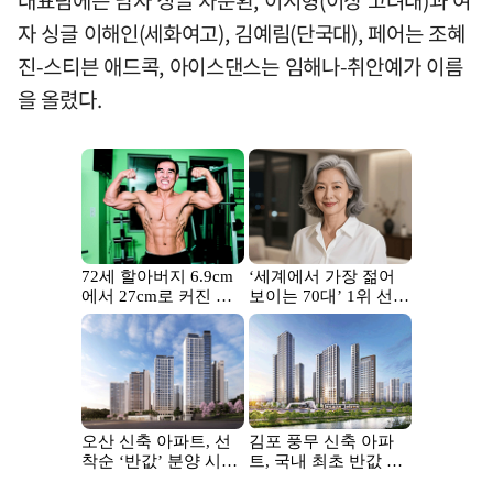
대표팀에는 남자 싱글 차준환, 이시형(이상 고려대)과 여
자 싱글 이해인(세화여고), 김예림(단국대), 페어는 조혜
진-스티븐 애드콕, 아이스댄스는 임해나-취안예가 이름
을 올렸다.