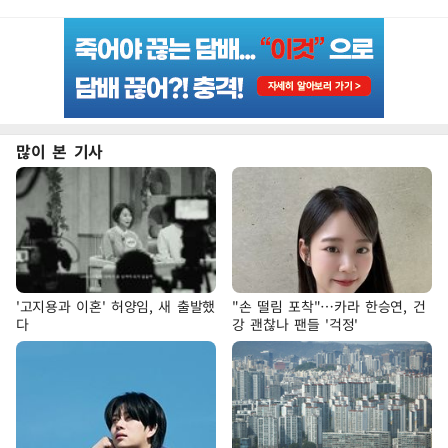
많이 본 기사
'고지용과 이혼' 허양임, 새 출발했
"손 떨림 포착"…카라 한승연, 건
다
강 괜찮나 팬들 '걱정'