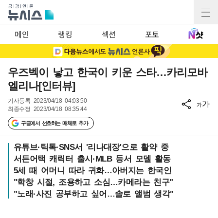
메인
랭킹
섹션
포토
우즈벡이 낳고 한국이 키운 스타…카리모바
엘리나[인터뷰]
기사등록
2023/04/18 04:03:50
가
가
최종수정
2023/04/18 08:35:44
구글에서 선호하는 매체로 추가
유튜브·틱톡·SNS서 '리나대장'으로 활약 중
서든어택 캐릭터 출시·MLB 등서 모델 활동
5세 때 어머니 따라 귀화…아버지는 한국인
"학창 시절, 조용하고 소심…카메라는 친구"
"노래·사진 공부하고 싶어…솔로 앨범 생각"