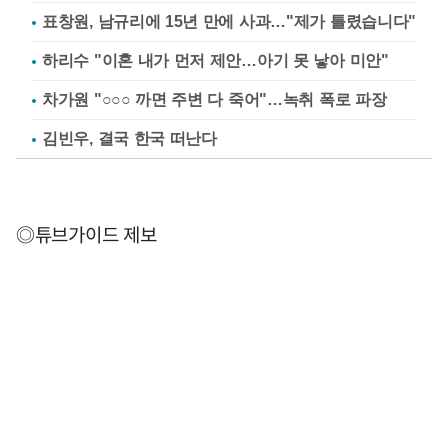
표창원, 남규리에 15년 만에 사과…"제가 틀렸습니다"
하리수 "이혼 내가 먼저 제안…아기 못 낳아 미안"
차가원 "○○○ 까면 주변 다 죽어"…녹취 폭로 파장
김빈우, 결국 한국 떠난다
◎튜브가이드 제보