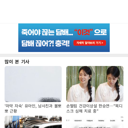
많이 본 기사
'마약 자숙' 유아인, 남사친과 볼뽀
손떨림 건강이상설 한승연…"목디
뽀 근황
스크 심해 치료 중"