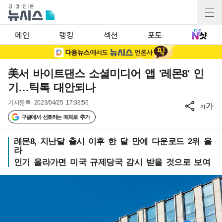
메인
랭킹
섹션
포토
美서 바이트댄스 소셜미디어 앱 '레몬8' 인
기…틱톡 대안되나
기사등록
2023/04/25 17:38:56
가
가
구글에서 선호하는 매체로 추가
레몬8, 지난달 출시 이후 한 달 만에 다운로드 2위 올
라
인기 올라가면 미국 규제당국 감시 받을 것으로 보여