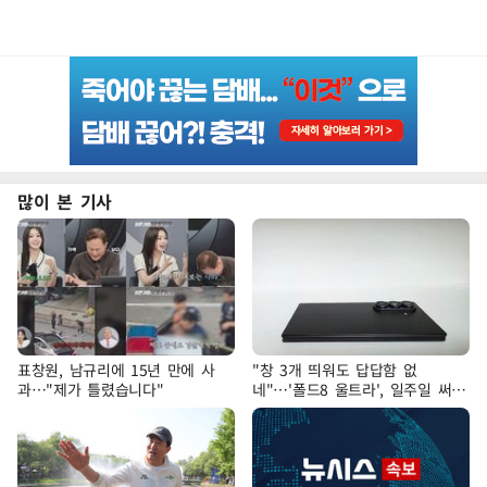
많이 본 기사
표창원, 남규리에 15년 만에 사
"창 3개 띄워도 답답함 없
과…"제가 틀렸습니다"
네"…'폴드8 울트라', 일주일 써보
니