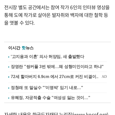
전시장 별도 공간에서는 참여 작가 6인의 인터뷰 영상을
통해 도예 작가로 살아온 발자취와 백자에 대한 철학 등
을 엿볼 수 있다.
이시간
핫
뉴스
'고지용과 이혼' 의사 허양임, 새 출발했다
장영란 "쌍커풀 3번 밖에…왜 성형미인이라고 하냐"
정청래 또 말실수 "'이명박' 임기 내로…"
유혜정, 자궁적출 수술 "여성성 잃는 것이…"
자세한 내용은 한국도자재단 누리집(www.kocef.org)