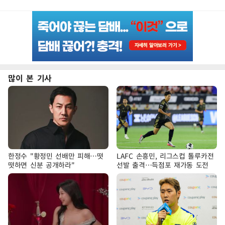
많이 본 기사
한정수 "황정민 선배만 피해…떳
LAFC 손흥민, 리그스컵 톨루카전
떳하면 신분 공개하라"
선발 출격…득점포 재가동 도전