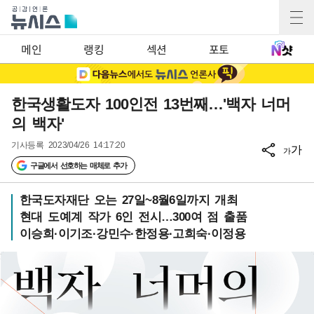
메인
랭킹
섹션
포토
한국생활도자 100인전 13번째…'백자 너머
의 백자'
기사등록
2023/04/26 14:17:20
가
가
구글에서 선호하는 매체로 추가
한국도자재단 오는 27일~8월6일까지 개최
현대 도예계 작가 6인 전시…300여 점 출품
이승희·이기조·강민수·한정용·고희숙·이정용