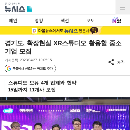
메인
랭킹
섹션
포토
경기도, 확장현실 XR스튜디오 활용할 중소
기업 모집
기사등록
2023/04/27 10:05:15
가
가
구글에서 선호하는 매체로 추가
스튜디오 보유 4개 업체와 협약
15일까지 11개사 모집