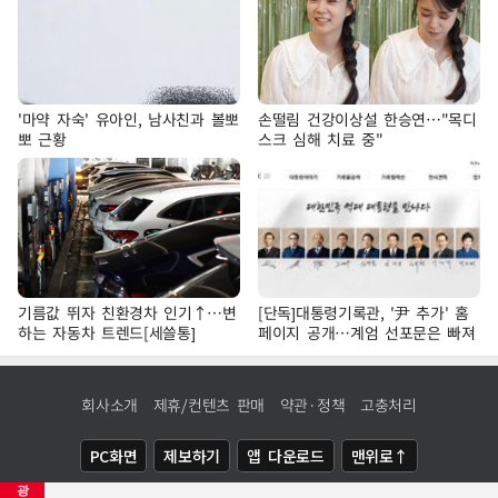
'마약 자숙' 유아인, 남사친과 볼뽀
손떨림 건강이상설 한승연…"목디
뽀 근황
스크 심해 치료 중"
기름값 뛰자 친환경차 인기↑…변
[단독]대통령기록관, '尹 추가' 홈
하는 자동차 트렌드[세쓸통]
페이지 공개…계엄 선포문은 빠져
회사소개
제휴/컨텐츠 판매
약관·정책
고충처리
PC화면
제보하기
앱 다운로드
맨위로↑
광