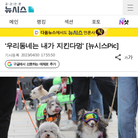
메인
랭킹
섹션
포토
'우리동네는 내가 지킨다멍' [뉴시스Pic]
기사등록
2023/04/30 17:55:50
가
가
구글에서 선호하는 매체로 추가