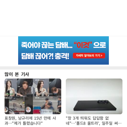
많이 본 기사
표창원, 남규리에 15년 만에 사
"창 3개 띄워도 답답함 없
과…"제가 틀렸습니다"
네"…'폴드8 울트라', 일주일 써보