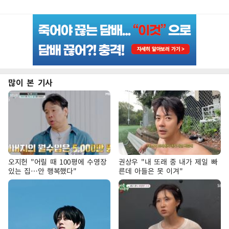
많이 본 기사
오지헌 "어릴 때 100평에 수영장
권상우 "내 또래 중 내가 제일 빠
있는 집…안 행복했다"
른데 아들은 못 이겨"