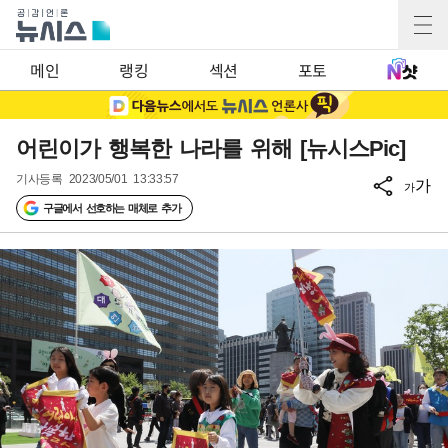
메인
랭킹
섹션
포토
어린이가 행복한 나라를 위해 [뉴시스Pic]
기사등록
2023/05/01 13:33:57
가
가
구글에서 선호하는 매체로 추가