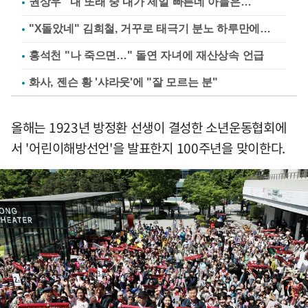
권상우 "내 또래 중 내가 제일 빠른데 아들은…"
"X돌았네" 김희철, 거꾸로 태극기 분노 하루만에…
홍석천 "나 죽으면…" 돌연 자녀에 재산상속 언급
화사, 젠슨 황 '샤라웃'에 "잘 모르는 분"
올해는 1923년 방정환 선생이 결성한 소년운동협회에
서 '어린이해방선언'을 발표한지 100주년을 맞이한다.