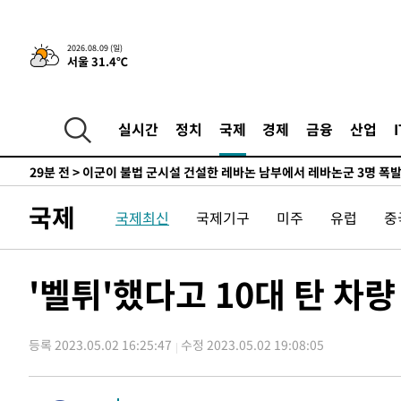
-22335초 전 >
'2경기 연속 침묵' 손흥민, 톨루카전 68분만 뛰고 슈팅 0
-21087초 전 >
이강인, 오늘 서울서 AT마드리드 입단식…'전례 없는 특
2026.08.09 (일)
서울 31.4℃
-7969초 전 >
'여긴 20도, 저긴 50도'…열화상 카메라로 본 폭염 저감시
차'
-7440초 전 >
콜롬비아 신임 우파 대통령 취임 하루만에 차량폭탄 폭발 
-1034초 전 >
튀르키예 외무장관, "메카 3국 방위협정은 이란이 목표 아냐
실시간
정치
국제
경제
금융
산업
29분 전 >
이군이 불법 군시설 건설한 레바논 남부에서 레바논군 3명 폭
1시간 전 >
[속보]美중부 사령관, 이스라엘 긴급방문 다중화된 전선 상황
1시간 전 >
美 국방부, 켄달 전 공군장관 보안허가 취소…“에어포스원 기
국제
국제최신
국제기구
미주
유럽
중
론 누출”
1시간 전 >
‘축구의 신’ 아르헨티나 축구 선수 메시의 부친 지병 별세
1시간 전 >
“美 이란전 무기 소진…북한과 분쟁시 주한 미군 취약해질 수
-27791초 전 >
[속보]장은수, KLPGA 제주삼다수 역전 우승…데뷔 10년
'벨튀'했다고 10대 탄 차
정상
-23156초 전 >
"얼마나 더웠으면"…안동 물길공원서 헤엄친 구렁이 '소
-23083초 전 >
손흥민, 68분 뛰고 2경기 침묵…LAFC, 톨루카에 1-0 승
등록 2023.05.02 16:25:47
수정 2023.05.02 19:08:05
-22355초 전 >
'2경기 연속 침묵' 손흥민, 톨루카전 68분만 뛰고 슈팅 0
-21107초 전 >
이강인, 오늘 서울서 AT마드리드 입단식…'전례 없는 특
-7989초 전 >
'여긴 20도, 저긴 50도'…열화상 카메라로 본 폭염 저감시