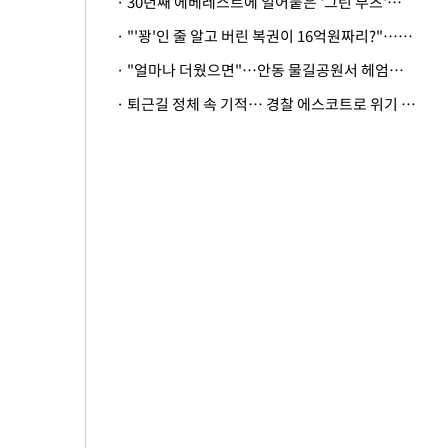
· 30년째 에베레스트에 얼어붙은 '그린 부츠'…드디어 가족 품으로
· "'꽝'인 줄 알고 버린 복권이 16억원짜리?"…극적으로 되찾은 사연
· "얼마나 더웠으면"…안동 물길공원서 헤엄친 구렁이 '소동'
· 퇴근길 정체 속 기적… 경찰 에스코트로 위기 넘긴 생후 2일 신생아