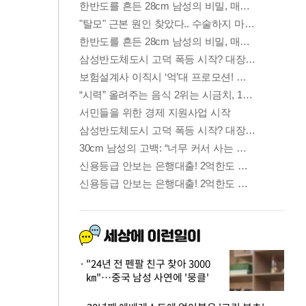
"24년 전 펜팔 친구 찾아 3000
㎞"…중국 남성 사연에 '뭉클'