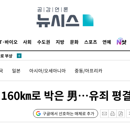
개
급대우'
설 '온도
사건
 " 밝혀
IT·바이오
사회
수도권
지방
문화
스포츠
연예
발로 부상
 논의
밀정보, 언
국
일본
아시아/오세아니아
중동/아프리카
 있어”
 차에 첫
량 160㎞로 박은 男…유죄 평
동'
리(종합)
개
구글에서 선호하는 매체로 추가
급대우'
설 '온도