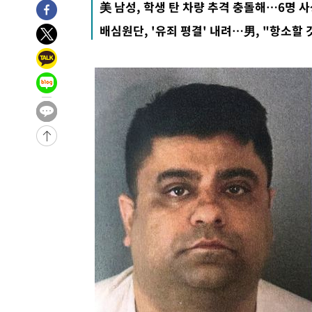
美 남성, 학생 탄 차량 추격 충돌해…6명 
차'
-7460초 전 >
콜롬비아 신임 우파 대통령 취임 하루만에 차량폭탄 폭발 
배심원단, '유죄 평결' 내려…男, "항소할 
-1054초 전 >
튀르키예 외무장관, "메카 3국 방위협정은 이란이 목표 아냐
28분 전 >
이군이 불법 군시설 건설한 레바논 남부에서 레바논군 3명 폭
1시간 전 >
[속보]美중부 사령관, 이스라엘 긴급방문 다중화된 전선 상황
1시간 전 >
美 국방부, 켄달 전 공군장관 보안허가 취소…“에어포스원 기
론 누출”
1시간 전 >
‘축구의 신’ 아르헨티나 축구 선수 메시의 부친 지병 별세
1시간 전 >
“美 이란전 무기 소진…북한과 분쟁시 주한 미군 취약해질 수