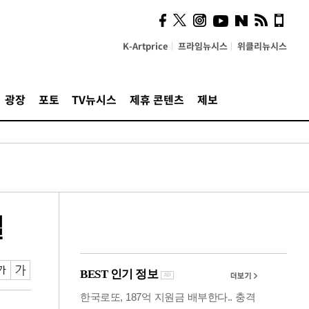
사이 해답 찾았죠"…알을
깨고 나온 '초자아'
K-Artprice
프라임뉴시스
위클리뉴시스
광장
포토
TV뉴시스
제휴 콘텐츠
제보
결