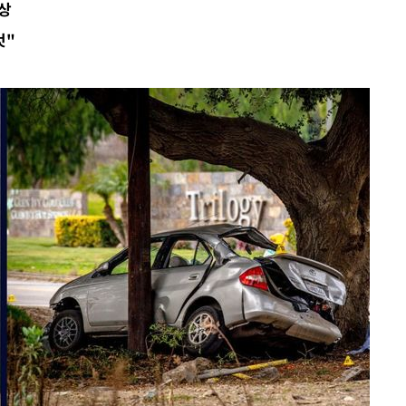
사상
사건
것"
 " 밝혀
발로 부상
 논의
밀정보, 언
 있어”