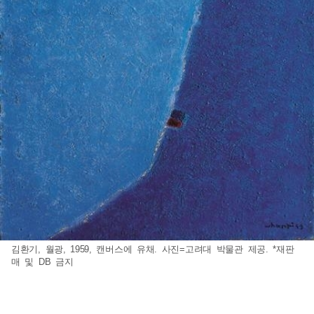
김환기, 월광, 1959, 캔버스에 유채. 사진=고려대 박물관 제공. *재판
매 및 DB 금지