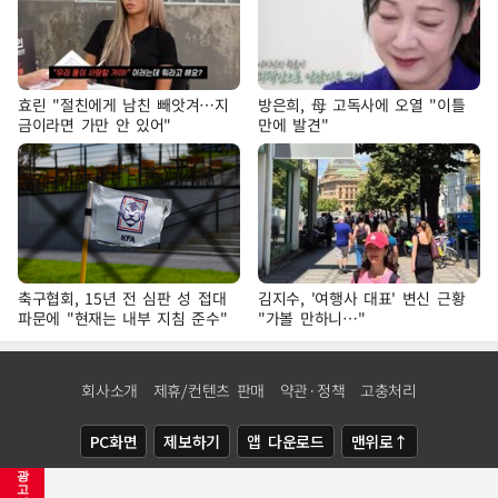
효린 "절친에게 남친 빼앗겨…지
방은희, 母 고독사에 오열 "이틀
금이라면 가만 안 있어"
만에 발견"
축구협회, 15년 전 심판 성 접대
김지수, '여행사 대표' 변신 근황
파문에 "현재는 내부 지침 준수"
"가볼 만하니…"
회사소개
제휴/컨텐츠 판매
약관·정책
고충처리
PC화면
제보하기
앱 다운로드
맨위로↑
광
COPYRIGHTⓒ
NEWSIS
ALL RIGHTS RESERVED.
고