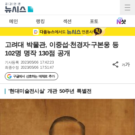
메인
랭킹
섹션
포토
고려대 박물관, 이중섭·천경자·구본웅 등
102명 명작 130점 공개
기사등록
2023/05/06 17:42:23
가
가
최종수정
2023/05/06 17:51:47
구글에서 선호하는 매체로 추가
'현대미술전시실' 개관 50주년 특별전