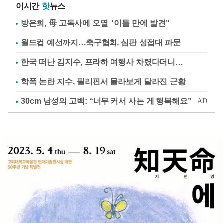
이시간
핫
뉴스
방은희, 母 고독사에 오열 "이틀 만에 발견"
월드컵 예선까지…축구협회, 심판 성접대 파문
한국 떠난 김지수, 프라하 여행사 차렸다더니…
학폭 논란 지수, 필리핀서 몰라보게 달라진 근황