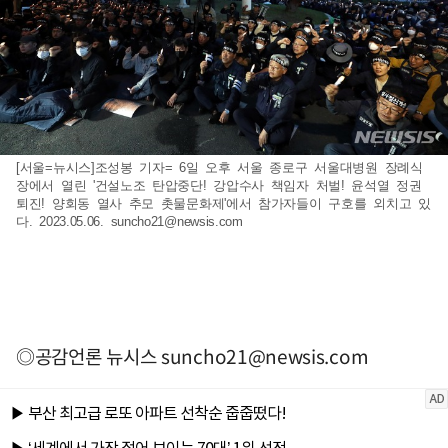
[서울=뉴시스]조성봉 기자= 6일 오후 서울 종로구 서울대병원 장례식
장에서 열린 '건설노조 탄압중단! 강압수사 책임자 처벌! 윤석열 정권
퇴진! 양회동 열사 추모 촛물문화제'에서 참가자들이 구호를 외치고 있
다. 2023.05.06.
suncho21@newsis.com
◎공감언론 뉴시스
suncho21@newsis.com