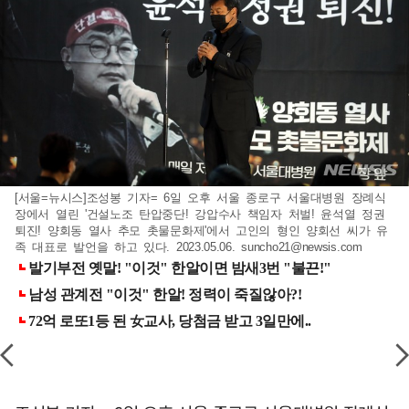
[서울=뉴시스]조성봉 기자= 6일 오후 서울 종로구 서울대병원 장례식
장에서 열린 '건설노조 탄압중단! 강압수사 책임자 처벌! 윤석열 정권
퇴진! 양회동 열사 추모 촛물문화제'에서 고인의 형인 양회선 씨가 유
족 대표로 발언을 하고 있다. 2023.05.06.
suncho21@newsis.com