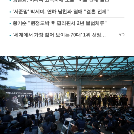
'서준맘' 박세미, 연하 남친과 열애 "결혼 전제"
황기순 "원정도박 후 필리핀서 2년 불법체류"