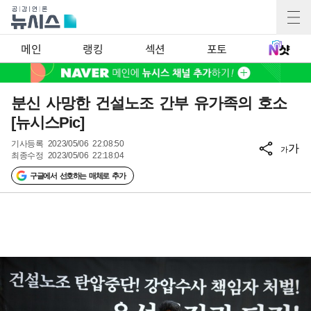
메인
랭킹
섹션
포토
분신 사망한 건설노조 간부 유가족의 호소
[뉴시스Pic]
기사등록
2023/05/06 22:08:50
가
가
최종수정
2023/05/06 22:18:04
구글에서 선호하는 매체로 추가