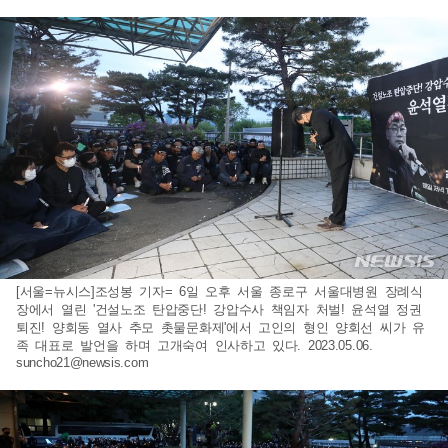
[서울=뉴시스]조성봉 기자= 6일 오후 서울 종로구 서울대병원 장례식
장에서 열린 '건설노조 탄압중단! 강압수사 책임자 처벌! 윤석열 정권
퇴진! 양회동 열사 추모 촛물문화제'에서 고인의 형인 양회선 씨가 유
족 대표로 발언을 하며 고개숙여 인사하고 있다. 2023.05.06.
suncho21@newsis.com