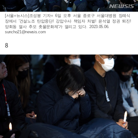
[서울=뉴시스]조성봉 기자= 6일 오후 서울 종로구 서울대병원 장례식
장에서 '건설노조 탄압중단! 강압수사 책임자 처벌! 윤석열 정권 퇴진!
양회동 열사 추모 촛물문화제'가 열리고 있다. 2023.05.06.
suncho21@newsis.com
8