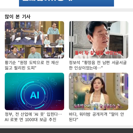
많이 본 기사
황기순 "원정 도박으로 전 재산
정보석 "황정음 전 남편 서글서글
잃고 필리핀 도피"
한 인상이었는데…"
정부, 전 산업에 'AI 옷' 입힌다…
바다, 워터밤 공개저격 "말이 안
AI 로봇 연 1000대 보급 추진
된다"