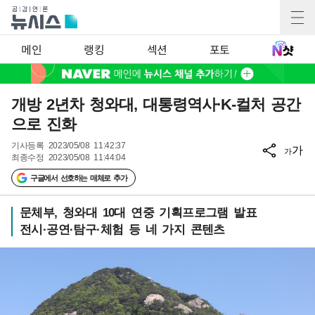
메인
랭킹
섹션
포토
개방 2년차 청와대, 대통령역사·K-컬처 공간
으로 진화
기사등록
2023/05/08 11:42:37
가
가
최종수정
2023/05/08 11:44:04
구글에서 선호하는 매체로 추가
문체부, 청와대 10대 연중 기획프로그램 발표
전시·공연·탐구·체험 등 네 가지 콘텐츠