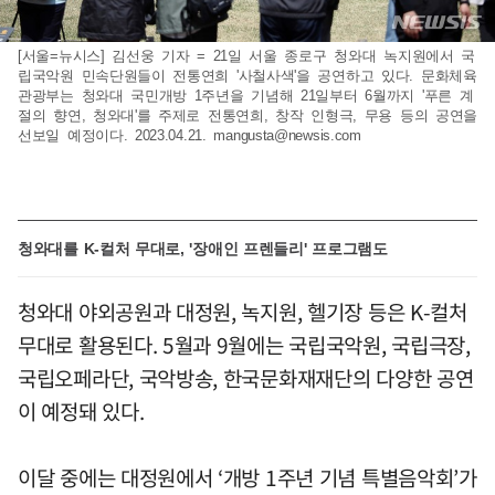
[서울=뉴시스] 김선웅 기자 = 21일 서울 종로구 청와대 녹지원에서 국
립국악원 민속단원들이 전통연희 '사철사색'을 공연하고 있다. 문화체육
관광부는 청와대 국민개방 1주년을 기념해 21일부터 6월까지 '푸른 계
절의 향연, 청와대'를 주제로 전통연희, 창작 인형극, 무용 등의 공연을
선보일 예정이다. 2023.04.21.
mangusta@newsis.com
청와대를 K-컬처 무대로, '장애인 프렌들리' 프로그램도
청와대 야외공원과 대정원, 녹지원, 헬기장 등은 K-컬처
무대로 활용된다. 5월과 9월에는 국립국악원, 국립극장,
국립오페라단, 국악방송, 한국문화재재단의 다양한 공연
이 예정돼 있다.
이달 중에는 대정원에서 ‘개방 1주년 기념 특별음악회’가