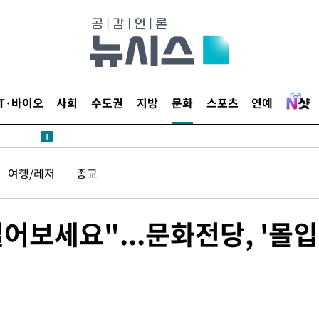
IT·바이오
사회
수도권
지방
문화
스포츠
연예
여행/레저
종교
어보세요"...문화전당, '몰