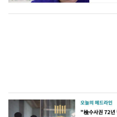
오늘의 헤드라인
"檢수사권 72년