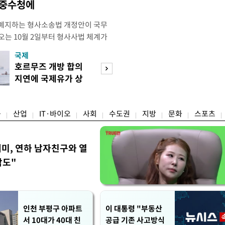
·중수청에
 폐지하는 형사소송법 개정안이 국무
오는 10월 2일부터 형사사법 체계가
 모든 수사권이 사라지고 경찰이 인지
국제
경제
건까지 수사 전반을 전담하게 된다. 8
호르무즈 개방 합의
호가 낮춘 매물 
사의 보완수사를 폐지하고 수사 주체
지연에 국제유가 상
다…종부세 출구 
원화하는 내용의 형사소송법 일부개
승마감
는 강남
융
산업
IT·바이오
사회
수도권
지방
문화
스포츠
세미, 연하 남자친구와 열
각도"
인천 부평구 아파트
이 대통령 "부동산
서 10대가 40대 친
공급 기존 사고방식