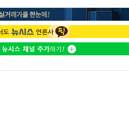
백혈병 재발 최성원 "치료
1
날 죽이는 것 같았다" 눈물
'서준맘' 박세미, 연하 남
2
생각도"
[단독]인천 부평구 아파트서
3
모 살해
[속보]이 대통령 "부동산
4
매달리지 말고 과감히 실천
이 대통령, 6시간 부동산 
5
의…"기존 사고 방식에 매
히 실천"(종합)
이 대통령, 'ISA·주가누
6
질타하며 재검토 지시
英유명 여배우, 큰 교통사
7
살았다