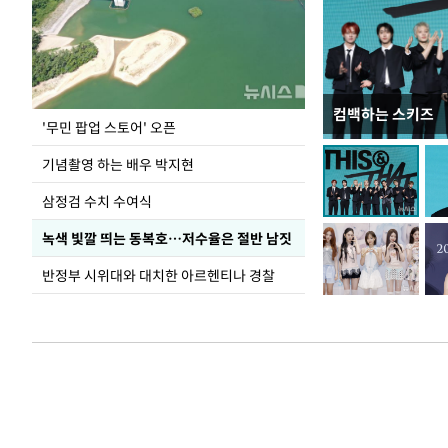
컴백하는 스키즈
이 대통령, 국가
'무민 팝업 스토어' 오픈
가 책임지고 치유
기념촬영 하는 배우 박지현
삼정검 수치 수여식
녹색 빛깔 띄는 동복호…저수율은 절반 남짓
반정부 시위대와 대치한 아르헨티나 경찰