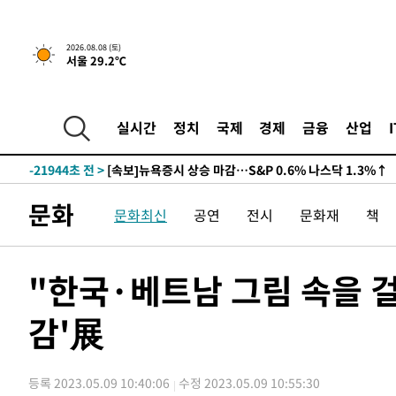
2026.08.08 (토)
서울 29.2℃
실시간
정치
국제
경제
금융
산업
-21944초 전 >
[속보]뉴욕증시 상승 마감…S&P 0.6% 나스닥 1.3%↑
-28818초 전 >
'최고 37도' 폭염 지속…강원동해안 최대 150㎜ 비
-21944초 전 >
[속보]뉴욕증시 상승 마감…S&P 0.6% 나스닥 1.3%↑
문화
문화최신
공연
전시
문화재
책
-28818초 전 >
'최고 37도' 폭염 지속…강원동해안 최대 150㎜ 비
-21944초 전 >
[속보]뉴욕증시 상승 마감…S&P 0.6% 나스닥 1.3%↑
"한국·베트남 그림 속을 걸
감'展
등록 2023.05.09 10:40:06
수정 2023.05.09 10:55:30