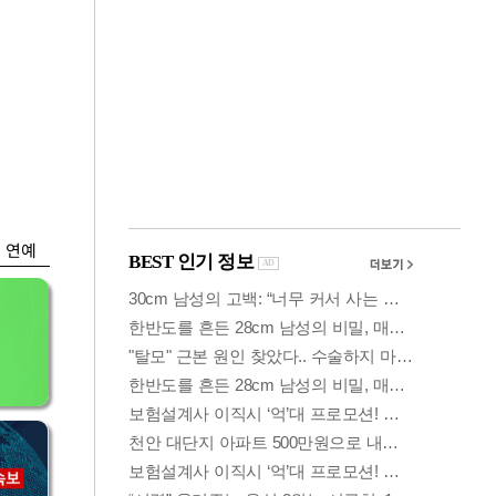
금융
나왔
두나무, 경찰청 '압수
찾
가상자산' 관리한다
연예