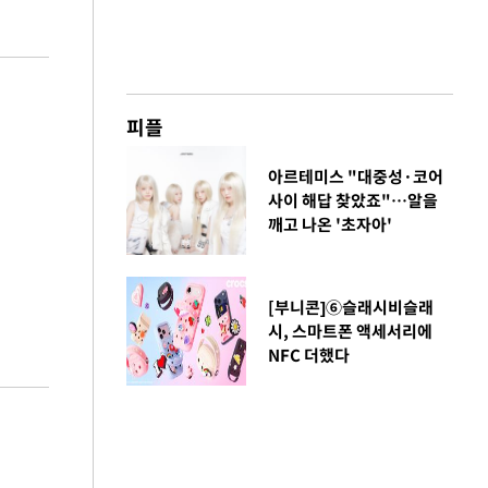
피플
아르테미스 "대중성·코어
사이 해답 찾았죠"…알을
깨고 나온 '초자아'
[부니콘]⑥슬래시비슬래
시, 스마트폰 액세서리에
NFC 더했다