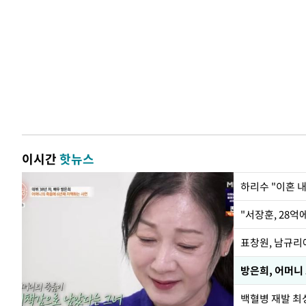
이시간
핫뉴스
하리수 "이혼 
"서장훈, 28억
방은희, 어머니 
백혈병 재발 최