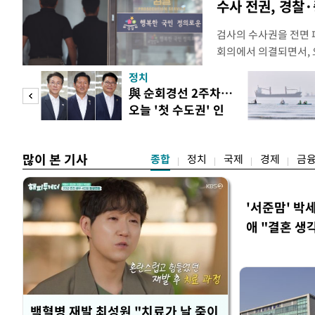
수사 전권, 경찰
검사의 수사권을 전면
회의에서 의결되면서, 
전면 개편된다. 검사의
정치
사건부터 고소·고발 사
 두
與 순회경선 2주차…
일 법조계에 따르면 검
오늘 '첫 수도권' 인
를 사법경찰관으로 일
 정도
천 주목
정법률 공
많이 본 기사
종합
정치
국제
경제
금
'서준맘' 박
애 "결혼 생
백혈병 재발 최성원 "치료가 날 죽이