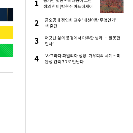
가
공기반 빛반…이대원이 그린
1
1
생의 찬미[박현주 아트에세이
㉚]
자친구와 열애 "결혼
금오공대 정인희 교수 '패션이란 무엇인가'
2
2
책 출간
 10대가 40대 친
어긋난 삶의 풍경에서 마주한 생과 …'잘못한
3
3
인사'
 공급 기존 사고방식
‘사그라다 파밀리아 성당' 가우디의 세계…미
4
4
"
완성 건축 3D로 만난다
회의서 공급 논
5
달리지 말고 과감
르기 방지법' 개편안
6
고서 기아차 덕에
7