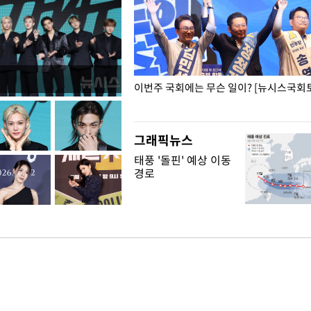
폭력 피해자에 위로·사과…"국가
이번주 국회에는 무슨 일이? [뉴시스국회토
"
그래픽뉴스
태풍 '돌핀' 예상 이동
경로