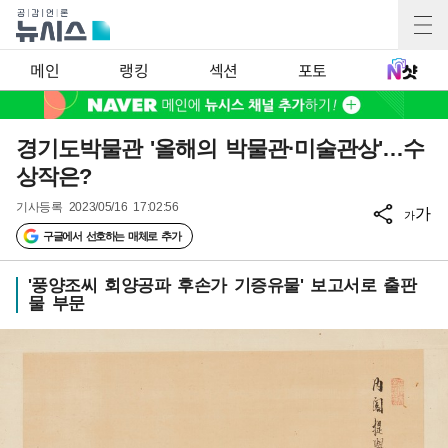
메인
랭킹
섹션
포토
경기도박물관 '올해의 박물관·미술관상'…수
상작은?
기사등록
2023/05/16 17:02:56
가
가
구글에서 선호하는 매체로 추가
'풍양조씨 회양공파 후손가 기증유물' 보고서로 출판
물 부문