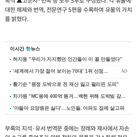
복식 ▲고문서·민속 등 모두 5부로 구성됐다. 각 유물에
대한 해제와 번역, 전문연구 5편을 수록하여 유물의 가치
를 밝혔다.
이시간
핫
뉴스
허지웅 "우리가 지지했던 인간들이 이 꼴 만들었다"
황기순 "원정 도박으로 전 재산 잃고 필리핀 도피"
차가원 "MC몽에 400억 뜯겨…백현 위해 도박빚 갚아줘"
'아들아 요양원은 싫다'…노인들, 아파도 집에 살고파
부록의 지석·유서 번역문 중에는 장례와 제사에서 자손