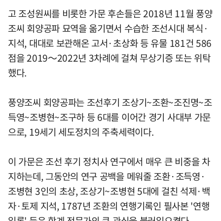
고 조성원씨를 비롯한 가문 후손들은 2018년 11월 풍양
조씨 회양공파 묘역을 옮기면서 수습한 조선시대 복식·
지석, 대대로 보관해온 고서·초상화 등 유물 181건 586
점을 2019～2022년 3차례에 걸쳐 무상기증 또는 위탁
했다.
풍양조씨 회양공파는 조선후기 조상기~조환~조진명~조
득영~조병현~조구하 등 6대를 이어간 경기 사대부 가문
으로, 19세기 세도정치의 주축세력이다.
이 가문은 조선 후기 정치사 연구에서 매우 큰 비중을 차
지하는데, 그동안의 연구 공백을 메워줄 조환·조득영·
조병현 3인의 초상, 조상기~조병현 5대에 걸친 석제·백
자·토제 지석, 1787년 조환의 연행기록인 필사본 '연행
일록' 등은 학계 전문가의 큰 관심을 불러일으켰다.