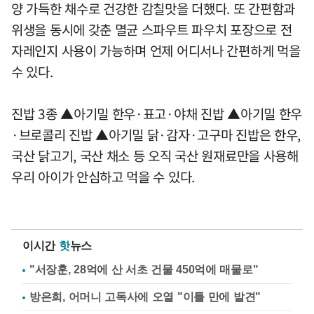
양 가득한 채수로 건강한 감칠맛을 더했다. 또 간편함과
위생을 동시에 갖춘 멸균 스파우트 파우치 포장으로 전
자레인지 사용이 가능하며 언제 어디서나 간편하게 먹을
수 있다.
진밥 3종 ▲아기밀 한우·표고·야채 진밥 ▲아기밀 한우
·브로콜리 진밥 ▲아기밀 닭·감자·고구마 진밥은 한우,
국산 닭고기, 국산 채소 등 오직 국산 원재료만을 사용해
우리 아이가 안심하고 먹을 수 있다.
이시간
핫
뉴스
"서장훈, 28억에 산 서초 건물 450억에 매물로"
방은희, 어머니 고독사에 오열 "이틀 만에 발견"