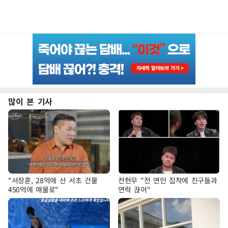
많이 본 기사
"서장훈, 28억에 산 서초 건물
전현무 "전 연인 집착에 친구들과
450억에 매물로"
연락 끊어"