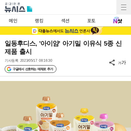
메인
랭킹
섹션
포토
일동후디스, '아이얌' 아기밀 이유식 5종 신
제품 출시
기사등록
2023/05/17 08:16:30
가
가
구글에서 선호하는 매체로 추가