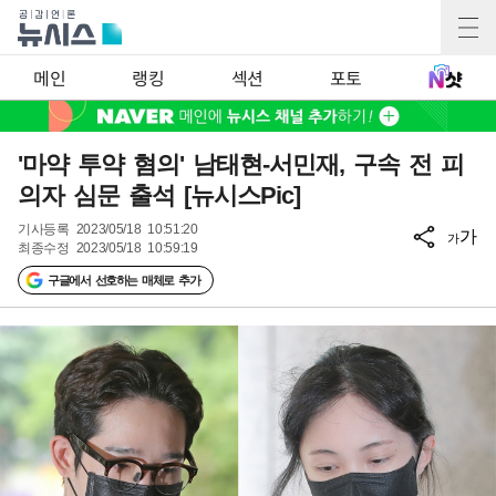
메인
랭킹
섹션
포토
'마약 투약 혐의' 남태현-서민재, 구속 전 피
의자 심문 출석 [뉴시스Pic]
기사등록
2023/05/18 10:51:20
가
가
최종수정
2023/05/18 10:59:19
구글에서 선호하는 매체로 추가