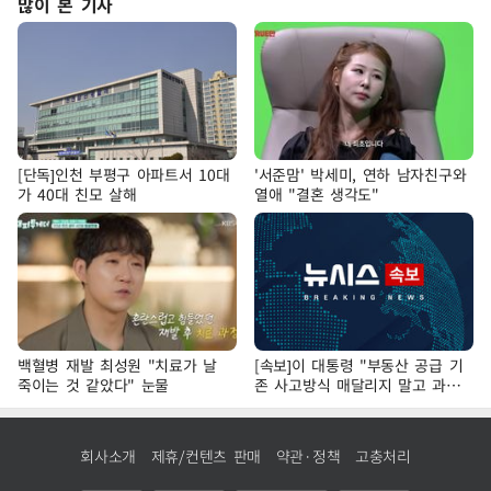
많이 본 기사
[단독]인천 부평구 아파트서 10대
'서준맘' 박세미, 연하 남자친구와
가 40대 친모 살해
열애 "결혼 생각도"
백혈병 재발 최성원 "치료가 날
[속보]이 대통령 "부동산 공급 기
죽이는 것 같았다" 눈물
존 사고방식 매달리지 말고 과감
히 실천"
회사소개
제휴/컨텐츠 판매
약관·정책
고충처리