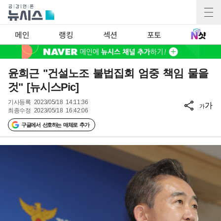
메인
랭킹
섹션
포토
윤희근 "건설노조 불법집회 엄중 책임 물을
것" [뉴시스Pic]
기사등록
2023/05/18 14:11:36
가
가
최종수정
2023/05/18 16:42:06
구글에서 선호하는 매체로 추가