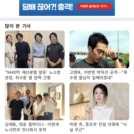
많이 본 기사
''9440억 재산분할 앞둔' 노소영
고영욱, 이번엔 박하선 공격…"류
관장, 최수종 옆 깜짝 근황
수영 열심히 일해야겠네"
김제동, 방송 뜸하더니…이문세·
하영 측, 증조부 친일 의혹에 "사
노사연과 전시회서 포착
실 무근"