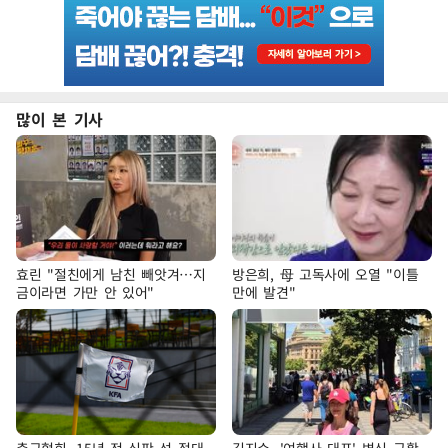
많이 본 기사
효린 "절친에게 남친 빼앗겨…지
방은희, 母 고독사에 오열 "이틀
금이라면 가만 안 있어"
만에 발견"