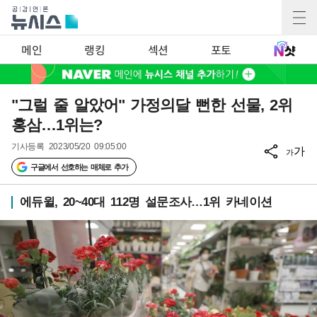
메인
랭킹
섹션
포토
"그럴 줄 알았어" 가정의달 뻔한 선물, 2위
홍삼…1위는?
기사등록
2023/05/20 09:05:00
가
가
구글에서 선호하는 매체로 추가
에듀윌, 20~40대 112명 설문조사…1위 카네이션