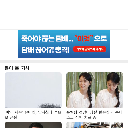
많이 본 기사
'마약 자숙' 유아인, 남사친과 볼뽀
손떨림 건강이상설 한승연…"목디
뽀 근황
스크 심해 치료 중"