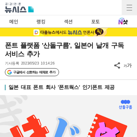
메인
랭킹
섹션
포토
폰트 플랫폼 '산돌구름', 일본어 낱개 구독
서비스 추가
기사등록
2023/05/23 10:14:26
가
가
구글에서 선호하는 매체로 추가
일본 대표 폰트 회사 '폰트웍스' 인기폰트 제공