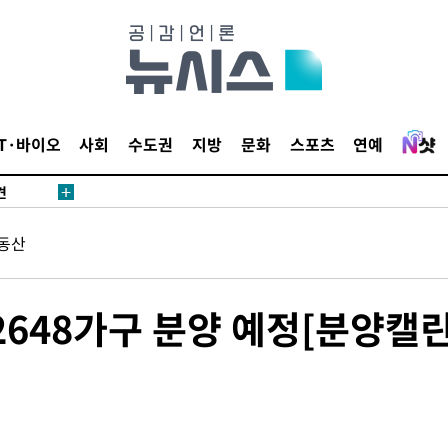
IT·바이오
사회
수도권
지방
문화
스포츠
연예
견
동산
 계속[다음
삼겠다"
겨드려 죄
2648가구 분양 예정[분양캘