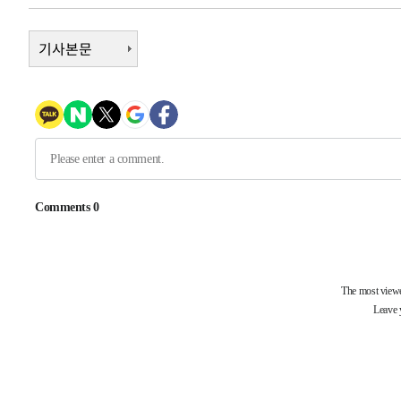
-19978초 전 >
선재도서 해루질 나섰다 실종 60대, 닷새 만에 숨진 채 발
기사본문
-17512초 전 >
남자 농구, 나고야 아시안게임서 '홈팀' 일본과 한일전
-16888초 전 >
여수 오동도 해상서 모터보트 전복…1명 사망·1명 실종
-13115초 전 >
극한폭염 한풀 꺾이지만…'낮 최고 35도' 무더위, 열대야
주 날씨]
-10133초 전 >
축구협회 "압수수색·성접대 논란 사과…쇄신의 기회로 
-8650초 전 >
[속보]'압수수색·성접대 논란' 축구협회 "실망과 걱정 안
송"
45분 전 >
'최고 37도' 폭염 지속…강원동해안 최대 150㎜ 비
2시간 전 >
[속보]뉴욕증시 상승 마감…S&P 0.6% 나스닥 1.3%↑