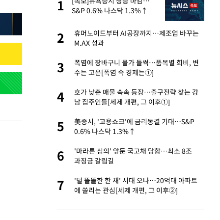
에
[속보]뉴욕증시 상승 마감…
1
1
S&P 0.6% 나스닥 1.3%↑
네"…'폴드8 울트
휴머노이드부터 AI공장까지…제조업 바꾸는
2
2
M.AX 성과
 노무현·문재인 철
폭염에 장바구니 물가 들썩…품목별 희비, 변
3
3
수는 고온[폭염 속 경제는①]
S&P 0.6% 나스
호가 낮춘 매물 속속 등장…출구전략 찾는 강
4
4
남 집주인들[세제 개편, 그 이후①]
승환·니퍼트가 콕
美증시, '고용쇼크'에 금리동결 기대…S&P
5
5
0.6% 나스닥 1.3%↑
0개 구단, 훈련·휴
'마라톤 심의' 앞둔 국고채 담합…최소 8조
6
6
 안전 최우선"
과징금 갈림길
까지…제조업 바꾸는
'덜 똘똘한 한 채' 시대 오나…20억대 아파트
7
7
에 쏠리는 관심[세제 개편, 그 이후②]