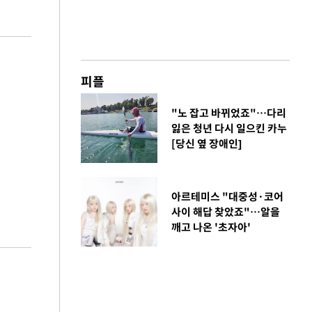
피플
"노 잡고 바뀌었죠"…다리
잃은 청년 다시 일으킨 카누
[당신 옆 장애인]
아르테미스 "대중성·코어
사이 해답 찾았죠"…알을
깨고 나온 '초자아'