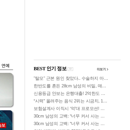
금융
격
코스닥 살아나자
설
ETF 날았다…수익률
상위권 휩쓸어
연예