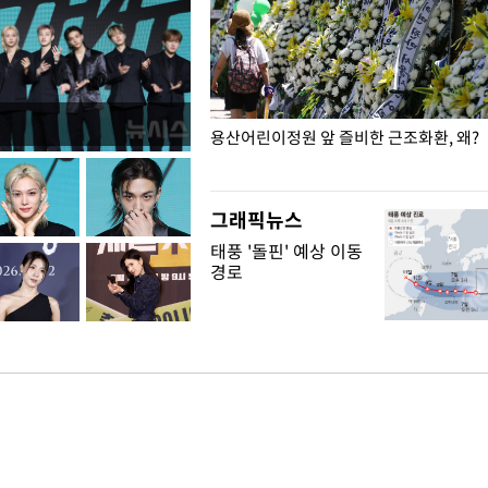
일주일
용산어린이정원 앞 즐비한 근조화환, 왜?
그래픽뉴스
태풍 '돌핀' 예상 이동
경로