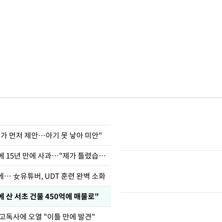
내가 먼저 제안…아기 못 낳아 미안"
표창원, 남규리에 15년 만에 사과…"제가 틀렸습니다"
… 女유튜버, UDT 훈련 완벽 소화
에 산 서초 건물 450억에 매물로"
고독사에 오열 "이틀 만에 발견"