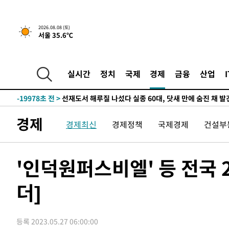
2시간 전 >
[속보]뉴욕증시 상승 마감…S&P 0.6% 나스닥 1.3%↑
2026.08.08 (토)
서울 35.6℃
-32216초 전 >
온열질환 사망자 3명 늘어…누적 환자 3000명 돌파
-26161초 전 >
강릉에 시간당 81.4㎜ 물폭탄…도로 잠기고 담벼락 붕괴
-22268초 전 >
백운산서 80년근 천종산삼 9뿌리 발견…감정가 1.3억원
실시간
정치
국제
경제
금융
산업
-19978초 전 >
선재도서 해루질 나섰다 실종 60대, 닷새 만에 숨진 채 발
-17512초 전 >
남자 농구, 나고야 아시안게임서 '홈팀' 일본과 한일전
-16888초 전 >
여수 오동도 해상서 모터보트 전복…1명 사망·1명 실종
경제
경제최신
경제정책
국제경제
건설부
-13115초 전 >
극한폭염 한풀 꺾이지만…'낮 최고 35도' 무더위, 열대야
주 날씨]
-10133초 전 >
축구협회 "압수수색·성접대 논란 사과…쇄신의 기회로 
-8650초 전 >
[속보]'압수수색·성접대 논란' 축구협회 "실망과 걱정 안
'인덕원퍼스비엘' 등 전국 
송"
45분 전 >
'최고 37도' 폭염 지속…강원동해안 최대 150㎜ 비
더]
2시간 전 >
[속보]뉴욕증시 상승 마감…S&P 0.6% 나스닥 1.3%↑
-32216초 전 >
온열질환 사망자 3명 늘어…누적 환자 3000명 돌파
-26161초 전 >
강릉에 시간당 81.4㎜ 물폭탄…도로 잠기고 담벼락 붕괴
등록 2023.05.27 06:00:00
-22268초 전 >
백운산서 80년근 천종산삼 9뿌리 발견…감정가 1.3억원