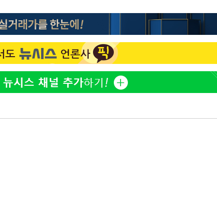
표창원, 남규리에 15년 만
1
사과…"제가 틀렸습니다"
"창 3개 띄워도 답답함 없
2
라', 일주일 써보니
오세훈 "용산공원 아파트,
3
학 뒤집는 것"
[속보]뉴욕증시 상승 마감…
4
닥 1.3%↑
김도영·곽빈·안현민…오
5
집은 차기 메이저리거
'폭염 휴식기' 프로야구 1
6
식 병행…"야외 훈련 해도
휴머노이드부터 AI공장
7
M.AX 성과