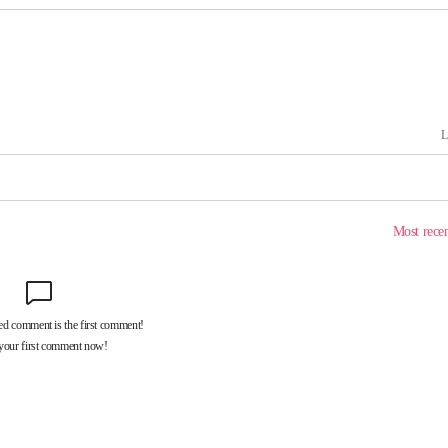
견
 계속[다음
삼겠다"
겨드려 죄