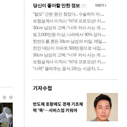
기자수첩
반도체 호황에도 경제 기초체
력 '뚝‘…서비스업 키워야