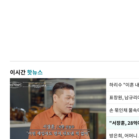
이시간
핫뉴스
하리수 "이혼 
손 묶인채 물속에
"서장훈, 28억
방은희, 어머니 