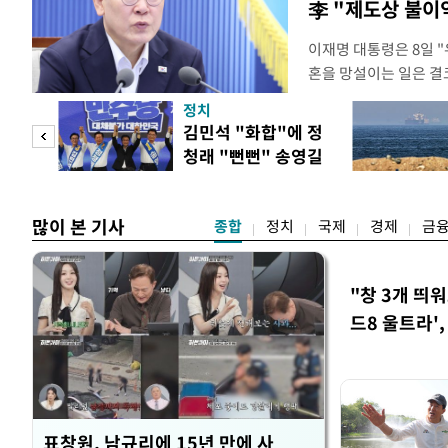
李 "제도상 불이
이재명 대통령은 8일 
혼을 망설이는 일은 결
하는 제도가 있을 경우
정치
다. 이 대통령은 이날 
 사업
김민석 "화합"에 정
로 찾은 결혼 페널티 2
청래 "뻔뻔" 송영길
이 대통령은 "결혼으로 
은 연임 직격
많이 본 기사
종합
정치
국제
경제
금
"창 3개 띄
드8 울트라'
표창원, 남규리에 15년 만에 사