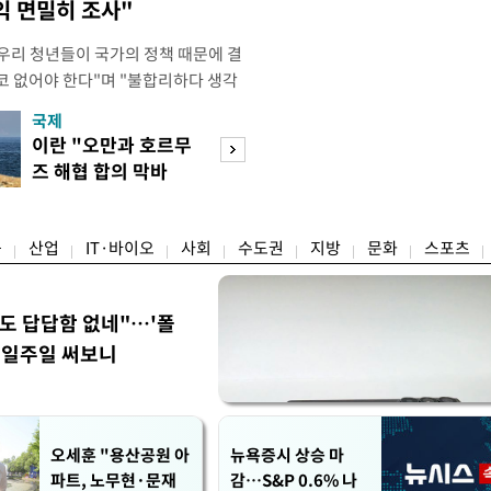
익 면밀히 조사"
"우리 청년들이 국가의 정책 때문에 결
코 없어야 한다"며 "불합리하다 생각
 편하게 말씀해주시면 좋겠다"고 했
국제
경제
오후 X(옛 트위터)에 '청년들의 목소리
이란 "오만과 호르무
7월 세계 식량가
2개' 자료를 공유하며 이같이 적었다.
즈 해협 합의 막바
0.6%↑…곡물·
인해 겪을 수 있는 제도
지"
탕 강세 전환
융
산업
IT·바이오
사회
수도권
지방
문화
스포츠
워도 답답함 없네"…'폴
, 일주일 써보니
오세훈 "용산공원 아
뉴욕증시 상승 마
파트, 노무현·문재
감…S&P 0.6% 나