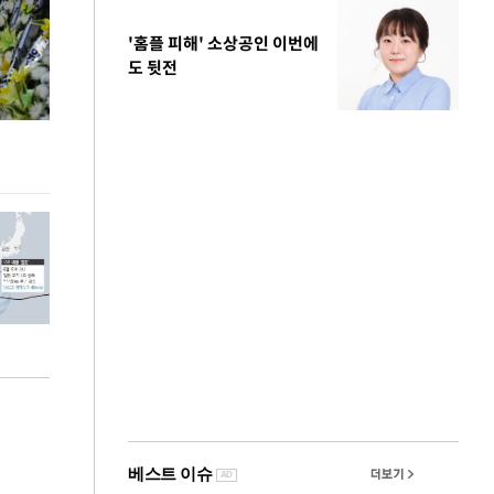
'홈플 피해' 소상공인 이번에
도 뒷전
이번주 국회에는 무슨 일이? [뉴시스국회토pic]
청와대 일주일