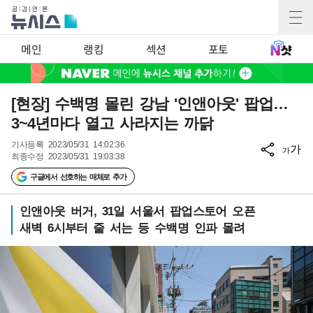
메인
랭킹
섹션
포토
[현장] 수백명 몰린 강남 '인앤아웃' 팝업…
3~4년마다 열고 사라지는 까닭
기사등록
2023/05/31 14:02:36
가
가
최종수정
2023/05/31 19:03:38
구글에서 선호하는 매체로 추가
인앤아웃 버거, 31일 서울서 팝업스토어 오픈
새벽 6시부터 줄 서는 등 수백명 인파 몰려