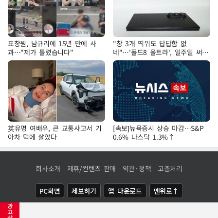
표창원, 남규리에 15년 만에 사
"창 3개 띄워도 답답함 없
과…"제가 틀렸습니다"
네"…'폴드8 울트라', 일주일 써보
니
英유명 여배우, 큰 교통사고서 기
[속보]뉴욕증시 상승 마감…S&P
아차 덕에 살았다
0.6% 나스닥 1.3%↑
회사소개
제휴/컨텐츠 판매
약관·정책
고충처리
PC화면
제보하기
앱 다운로드
맨위로↑
광
COPYRIGHTⓒ
NEWSIS
ALL RIGHTS RESERVED.
고
삭