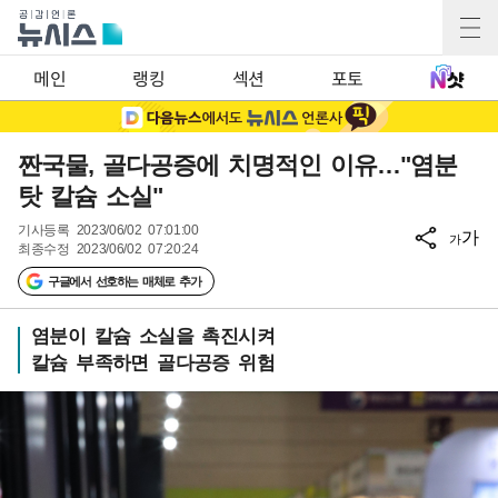
메인
랭킹
섹션
포토
짠국물, 골다공증에 치명적인 이유…"염분
탓 칼슘 소실"
기사등록
2023/06/02 07:01:00
가
가
최종수정
2023/06/02 07:20:24
구글에서 선호하는 매체로 추가
염분이 칼슘 소실을 촉진시켜
칼슘 부족하면 골다공증 위험