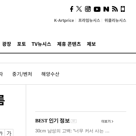
계…'고급 가요'의 주체적
영토
K-Artprice
프라임뉴시스
위클리뉴시스
광장
포토
TV뉴시스
제휴 콘텐츠
제보
자
중기/벤처
해양수산
름