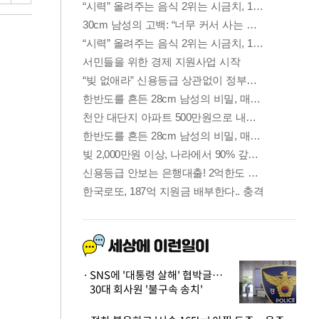
SNS에 '대통령 살해' 협박글…
30대 회사원 '불구속 송치'