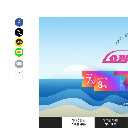
-6797초 전 >
[속보] 호르무즈 해협 이란-오만 협상 기대속 뉴욕증시 혼조
우 0.49%↑
-5152초 전 >
[속보] 이란 대통령 "지금 최고지도자와 소통하기가 매우 
임 3년 인터뷰
2시간 전 >
[속보] "이란-오만, 호르무즈 해협 통행 항로 합의" 이란 외
-31469초 전 >
내일까지 39도 '펄펄'…기상청 "태풍 지나며 폭염 잠시 
-31106초 전 >
트럼프, 한국계 진보 주지사 후보 맹공…"공산주의가 최대
-31084초 전 >
"美간섭에 합의 지연"…트럼프, '이란 호르무즈 통제권'
-27604초 전 >
[속보]산업장관 "李정부, 원전 반대 안해…안정 전력 위
-26301초 전 >
[속보]경찰, '홍명보 선임 논란' 대한축구협회·축구회관 
색
-25688초 전 >
[속보]산업장관 "美무역법 제301조 과잉생산 결과 발표 8
상
-25481초 전 >
[속보]코스피 매도사이드카 발동…4%대 급락
-24753초 전 >
[속보]전남광주 초대 시민추천 부시장에 백승주·윤난실
-22314초 전 >
서울 열대야 15일째 지속…비공식 '초열대야' 30도 넘어
-20881초 전 >
[속보]코스닥, 2.15포인트(0.27%) 내린 797.44 출발
-20864초 전 >
[속보]코스피, 119.51포인트(1.81%) 내린 6478.75 개
-17311초 전 >
6월 경상수지 497.3억 달러…두 달 연속 사상 최대
-17262초 전 >
서울 낮 39도 '폭염중대경보'…40도 관측 가능성도