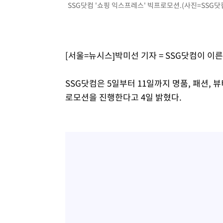
SSG닷컴 '쇼핑 익스프레스' 빅프로모션.(사진=SSG닷컴
-14624초 전 >
미 워싱턴주 스포캔 시의 통제불능 3개 산불, 방화선 일부
-6797초 전 >
[속보] 호르무즈 해협 이란-오만 협상 기대속 뉴욕증시 혼조
우 0.49%↑
-5152초 전 >
[속보] 이란 대통령 "지금 최고지도자와 소통하기가 매우 
임 3년 인터뷰
2시간 전 >
[속보] "이란-오만, 호르무즈 해협 통행 항로 합의" 이란 외
[서울=뉴시스]박미선 기자 = SSG닷컴이 이
SSG닷컴은 5일부터 11일까지 명품, 패션, 뷰
로모션을 진행한다고 4일 밝혔다.