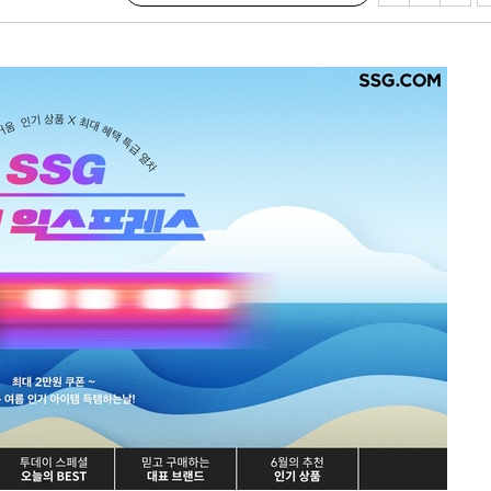
 마감 다
어려워" 취
무부 대변인
꺾인다"
 위협"
 수용할까
해 불가피"
등 압수수
월 중 예
장