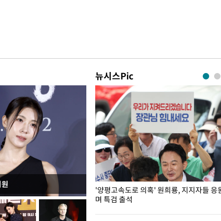
뉴시스Pic
지원
"수사·기소 분리 관련 대비책 최
'양평고속도로 의혹' 원희룡, 지지자들 응
"
며 특검 출석