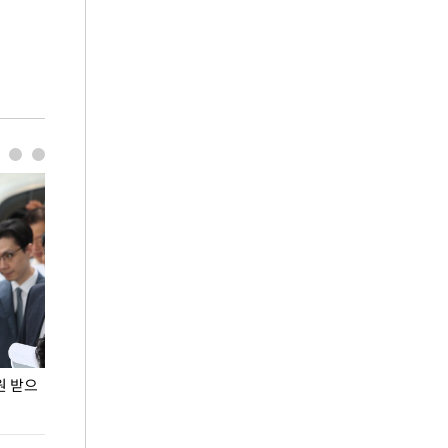
원 받으
정동영, 조현 '이상주의' 발언에 "이상이 있어야
장동혁 "李 대
현실 바꿔"
하다"