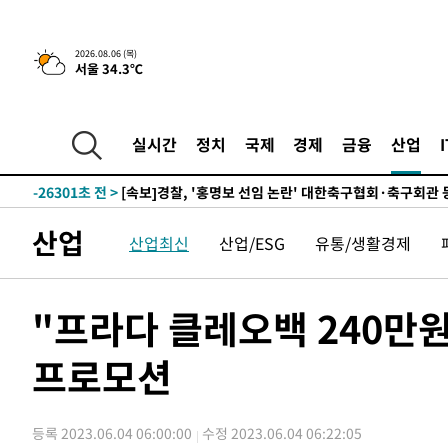
2시간 전 >
[속보] "이란-오만, 호르무즈 해협 통행 항로 합의" 이란 외
2026.08.06 (목)
서울 34.3℃
-31469초 전 >
내일까지 39도 '펄펄'…기상청 "태풍 지나며 폭염 잠시 
-31106초 전 >
트럼프, 한국계 진보 주지사 후보 맹공…"공산주의가 최대
-31084초 전 >
"美간섭에 합의 지연"…트럼프, '이란 호르무즈 통제권'
실시간
정치
국제
경제
금융
산업
-27604초 전 >
[속보]산업장관 "李정부, 원전 반대 안해…안정 전력 위
-26301초 전 >
[속보]경찰, '홍명보 선임 논란' 대한축구협회·축구회관 
색
-25688초 전 >
[속보]산업장관 "美무역법 제301조 과잉생산 결과 발표 8
산업
상
산업최신
산업/ESG
유통/생활경제
-25481초 전 >
[속보]코스피 매도사이드카 발동…4%대 급락
-24753초 전 >
[속보]전남광주 초대 시민추천 부시장에 백승주·윤난실
-22314초 전 >
서울 열대야 15일째 지속…비공식 '초열대야' 30도 넘어
"프라다 클레오백 240만원
-20881초 전 >
[속보]코스닥, 2.15포인트(0.27%) 내린 797.44 출발
-20864초 전 >
[속보]코스피, 119.51포인트(1.81%) 내린 6478.75 개
프로모션
-17311초 전 >
6월 경상수지 497.3억 달러…두 달 연속 사상 최대
-17262초 전 >
서울 낮 39도 '폭염중대경보'…40도 관측 가능성도
등록 2023.06.04 06:00:00
수정 2023.06.04 06:22:05
-14624초 전 >
미 워싱턴주 스포캔 시의 통제불능 3개 산불, 방화선 일부