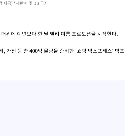
 제공) *재판매 및 DB 금지
 구축
 마감 다
어려워" 취
무부 대변인
른 더위에 예년보다 한 달 빨리 여름 프로모션을 시작한다.
티, 가전 등 총 400억 물량을 준비한 '쇼핑 익스프레스' 빅프