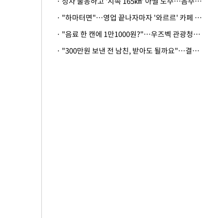
· 정차 불응하고 '시속 165㎞' 아찔 도주…음주운전자 체포
· "하마터면"…영업 끝나자마자 '와르르' 카페 테라스 덮친 대리석 외벽
· "음료 한 캔에 1만1000원?"…우즈벡 관광청까지 나섰다, 유튜버 폭로 후폭풍
· "300만원 보낸 전 남친, 받아도 될까요"…결혼 앞둔 예비신부의 뜻밖 고충