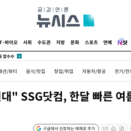
무부 대변인
꺾인다"
 위협"
 수용할까
IT·바이오
사회
수도권
지방
문화
스포츠
연예
해 불가피"
등 압수수
월 중 예
패션/뷰티
음식/맛집
창업/취업
자동차/항공
전기/전
대" SSG닷컴, 한달 빠른 여
장
구글에서 선호하는 매체로 추가
 구축