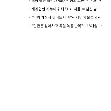
· 직장 불륜 발각된 40대 남성의 고민…"유포 동료 명예훼손·협박죄 고소 가능할까"
· 재취업한 시누이 위해 '조카 셔틀' 떠넘긴 남편…아내 "난 못한다"
· "남의 가정사 끼어들지 마"…시누이 불륜 덮으려는 남편에 억울한 아내
· "현관문 걷어차고 욕설 녹음 반복"…18개월 아기 키우는 집 뒤흔든 '앞집의 비극'