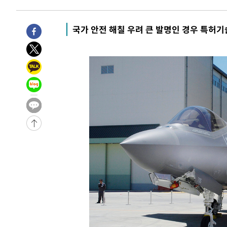
-3762초 전 >
[속보]종합특검, '관저이전 봐주기 감사' 유병호 구속기소
-362초 전 >
민주 콩고 에볼라환자 4천명 돌파, 4053명 발생 1850명 사
국가 안전 해칠 우려 큰 발명인 경우 특허기
-28248초 전 >
"낮 기온 소폭 하락"…수도권 폭염중대경보, 폭염경보로
-28212초 전 >
[속보]이 대통령, '호우피해' 안동·의성 관할 4개 면 특
선포
-28175초 전 >
[단독]중수청 지원 검사들, 정원 초과 시 낮은 계급 임용
갈 수도
-26146초 전 >
낮 최고 37도 찜통더위…곳곳 소나기·강원 많은 비[내일
-24452초 전 >
SK하이닉스, 용인·청주 팹에 54조 투자…"AI 메모리 수
응"
-21308초 전 >
여자배구 이재영·이다영 자매, 아제르바이잔 투란VC 입
-20561초 전 >
외국인 심판 성 접대 7경기 들여다보니…한국 축구 '5승 2
-20295초 전 >
[속보]코스닥, 2.86포인트(0.36%) 내린 798.81마감
-20248초 전 >
[속보]코스피, 6200선 약보합…0.60% 내린 6258.77에
-20228초 전 >
[속보]원·달러 환율, 7.7원 내린 1416.1원 마감
-20117초 전 >
[속보] 노원서 40.1도 관측…서울, 2018년 이후 첫 40도
-17207초 전 >
[속보]종합특검, '계엄 수용공간 확보' 신용해 前교정본
-16080초 전 >
외신들도 주목한 韓축구 파문…"국민적 공분에 수사 재개
-16051초 전 >
11시간 압수수색에 성접대 파문까지…'쑥대밭' 된 축구