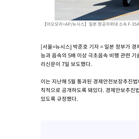
-15073초 전 >
[속보]규제합리화위원회 부위원장에 김태유 서울대 공대
병태 후임
-11431초 전 >
[속보]국힘 윤리위, '돌려차기 발언' 진종오·서범수 징계
【아오모리=AP/뉴시스】일본 항공자위대 소속 F-35A 스
-6756초 전 >
[속보] 7월 중국 수출 23.9%↑ 수입 27.5%↑…무역총액 
-3916초 전 >
[속보]'채상병 순직 책임' 임성근, 항소심도 징역 3년
-3782초 전 >
[속보]종합특검, '관저이전 봐주기 감사' 유병호 구속기소
[서울=뉴시스] 박준호 기자 = 일본 정부가 
-382초 전 >
민주 콩고 에볼라환자 4천명 돌파, 4053명 발생 1850명 사
능과 음속의 5배 이상 극초음속 비행 관련 기
리신문이 7일 보도했다.
이는 지난해 5월 통과된 경제안전보장추진법에
칙적으로 공개하도록 돼있다. 경제안보추진법은
있도록 규정했다.