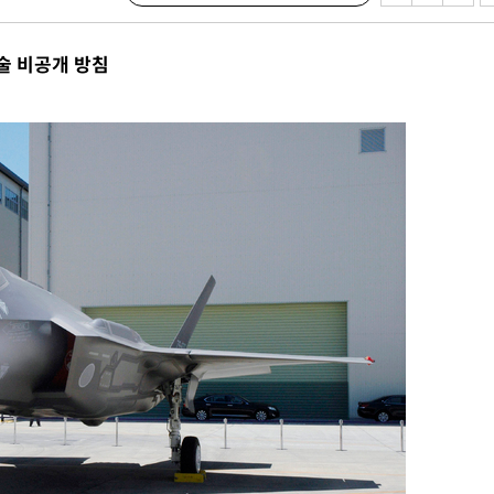
망
술 비공개 방침
 하향
별재난지역
…희망지 못
날씨]
요 선제 대
단
무'
 마쳐
부장 기소
"
협회