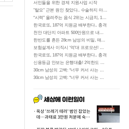
옥상 '쓰레기 테러' 범인 잡았는
데…과태료 3만원 처분에 숙박업
주 허탈