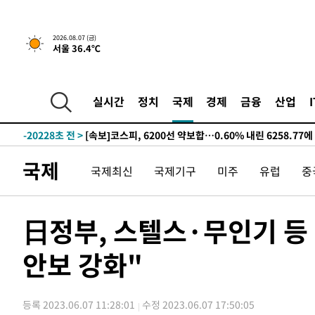
선포
-28155초 전 >
[단독]중수청 지원 검사들, 정원 초과 시 낮은 계급 임용
갈 수도
-26126초 전 >
낮 최고 37도 찜통더위…곳곳 소나기·강원 많은 비[내일
2026.08.07 (금)
서울 36.4℃
-24432초 전 >
SK하이닉스, 용인·청주 팹에 54조 투자…"AI 메모리 수
응"
-21288초 전 >
여자배구 이재영·이다영 자매, 아제르바이잔 투란VC 입
-20541초 전 >
외국인 심판 성 접대 7경기 들여다보니…한국 축구 '5승 2
실시간
정치
국제
경제
금융
산업
-20275초 전 >
[속보]코스닥, 2.86포인트(0.36%) 내린 798.81마감
-20228초 전 >
[속보]코스피, 6200선 약보합…0.60% 내린 6258.77에
-20208초 전 >
[속보]원·달러 환율, 7.7원 내린 1416.1원 마감
국제
국제최신
국제기구
미주
유럽
중
-20097초 전 >
[속보] 노원서 40.1도 관측…서울, 2018년 이후 첫 40도
-17187초 전 >
[속보]종합특검, '계엄 수용공간 확보' 신용해 前교정본
-16060초 전 >
외신들도 주목한 韓축구 파문…"국민적 공분에 수사 재개
日정부, 스텔스·무인기 등
-16031초 전 >
11시간 압수수색에 성접대 파문까지…'쑥대밭' 된 축구
안보 강화"
-15053초 전 >
[속보]규제합리화위원회 부위원장에 김태유 서울대 공대
병태 후임
-11411초 전 >
[속보]국힘 윤리위, '돌려차기 발언' 진종오·서범수 징계
-6736초 전 >
[속보] 7월 중국 수출 23.9%↑ 수입 27.5%↑…무역총액 
등록 2023.06.07 11:28:01
수정 2023.06.07 17:50:05
-3896초 전 >
[속보]'채상병 순직 책임' 임성근, 항소심도 징역 3년