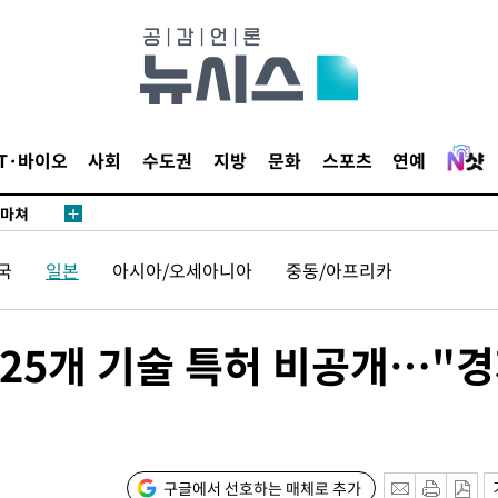
…희망지 못
날씨]
요 선제 대
단
무'
IT·바이오
사회
수도권
지방
문화
스포츠
연예
 마쳐
국
일본
아시아/오세아니아
중동/아프리카
부장 기소
"
 25개 기술 특허 비공개…"
협회
 교수…이
 절차 개시
25.3%↑
구글에서 선호하는 매체로 추가