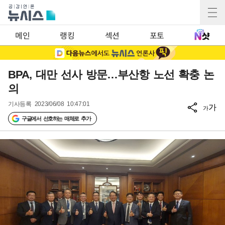
메인
랭킹
섹션
포토
BPA, 대만 선사 방문…부산항 노선 확충 논
의
기사등록
2023/06/08 10:47:01
가
가
구글에서 선호하는 매체로 추가