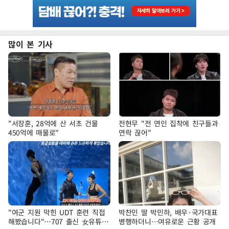
많이 본 기사
"서장훈, 28억에 산 서초 건물
전현무 "전 연인 집착에 친구들과
450억에 매물로"
연락 끊어"
"여군 지원 막힌 UDT 훈련 직접
박찬민 딸 박민하, 배우·국가대표
해봤습니다"…707 출신 女유튜버
병행하더니…여유로운 근황 공개